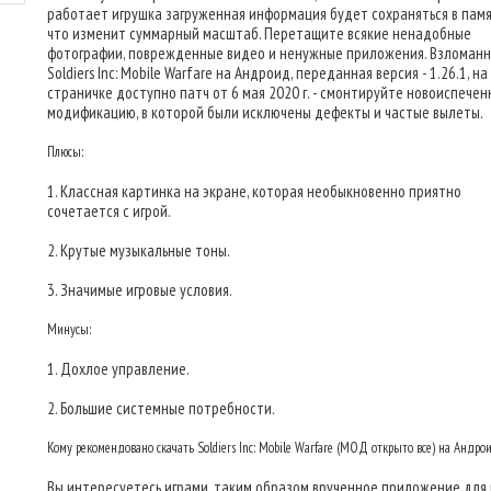
работает игрушка загруженная информация будет сохраняться в памя
что изменит суммарный масштаб. Перетащите всякие ненадобные
фотографии, поврежденные видео и ненужные приложения. Взломанн
Soldiers Inc: Mobile Warfare на Андроид, переданная версия - 1.26.1, на
страничке доступно патч от 6 мая 2020 г. - смонтируйте новоиспече
модификацию, в которой были исключены дефекты и частые вылеты.
Плюсы:
1. Классная картинка на экране, которая необыкновенно приятно
сочетается с игрой.
2. Крутые музыкальные тоны.
3. Значимые игровые условия.
Минусы:
1. Дохлое управление.
2. Большие системные потребности.
Кому рекомендовано скачать Soldiers Inc: Mobile Warfare (МОД открыто все) на Андро
Вы интересуетесь играми, таким образом врученное приложение для 