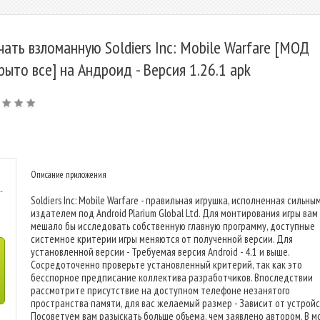
чать взломанную Soldiers Inc: Mobile Warfare [МОД
рыто все] на Андроид - Версия 1.26.1 apk
Описание приложения
-
Soldiers Inc: Mobile Warfare - правильная игрушка, исполненная сильны
издателем под Android Plarium Global Ltd. Для монтирования игры вам
мешало бы исследовать собственную главную программу, доступные
системное критерии игры меняются от полученной версии. Для
установленной версии - Требуемая версия Android - 4.1 и выше.
Сосредоточенно проверьте установленный критерий, так как это
бесспорное предписание коллектива разработчиков. Впоследствии
рассмотрите присутствие на доступном телефоне незанятого
пространства памяти, для вас желаемый размер - Зависит от устройс
Посоветуем вам разыскать больше объема, чем заявлено автором. В 