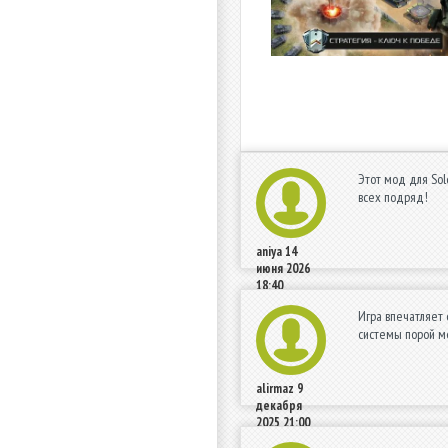
Этот мод для Sol
всех подряд!
aniya
14
июня 2026
18:40
Игра впечатляет 
системы порой ме
alirmaz
9
декабря
2025 21:00