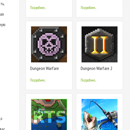
Глобальная война
Танки и Вертолеты
ть,
онлайн бои. 12+
Подробнее...
Подробнее...
ая
нную
Dungeon Warfare
Dungeon Warfare 2
Подробнее...
Подробнее...
ид
вас.