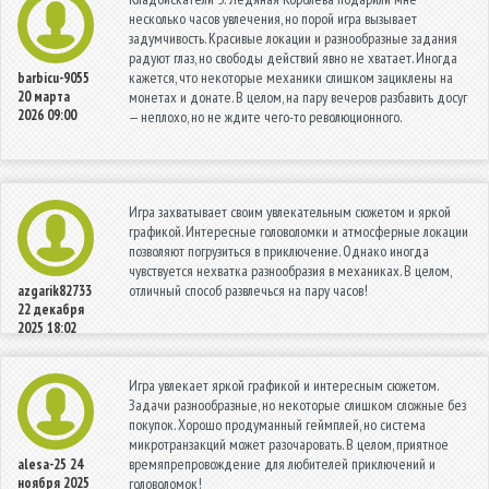
несколько часов увлечения, но порой игра вызывает
задумчивость. Красивые локации и разнообразные задания
радуют глаз, но свободы действий явно не хватает. Иногда
кажется, что некоторые механики слишком зациклены на
barbicu-9055
20 марта
монетах и донате. В целом, на пару вечеров разбавить досуг
2026 09:00
— неплохо, но не ждите чего-то революционного.
Игра захватывает своим увлекательным сюжетом и яркой
графикой. Интересные головоломки и атмосферные локации
позволяют погрузиться в приключение. Однако иногда
чувствуется нехватка разнообразия в механиках. В целом,
отличный способ развлечься на пару часов!
azgarik82733
22 декабря
2025 18:02
Игра увлекает яркой графикой и интересным сюжетом.
Задачи разнообразные, но некоторые слишком сложные без
покупок. Хорошо продуманный геймплей, но система
микротранзакций может разочаровать. В целом, приятное
времяпрепровождение для любителей приключений и
alesa-25
24
ноября 2025
головоломок!