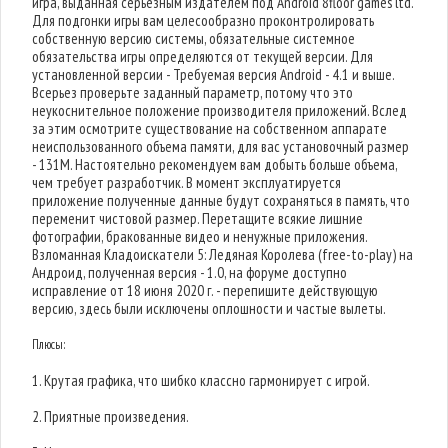
игра, выданная серьезным издателем под Android 8floor games ltd.
Для подгонки игры вам целесообразно проконтролировать
собственную версию системы, обязательные системное
обязательства игры определяются от текущей версии. Для
установленной версии - Требуемая версия Android - 4.1 и выше.
Всерьез проверьте заданный параметр, потому что это
неукоснительное положение производителя приложений. Вслед
за этим осмотрите существование на собственном аппарате
неиспользованного объема памяти, для вас установочный размер
- 131M. Настоятельно рекомендуем вам добыть больше объема,
чем требует разработчик. В момент эксплуатируется
приложение полученные данные будут сохраняться в память, что
переменит чистовой размер. Перетащите всякие лишние
фотографии, бракованные видео и ненужные приложения.
Взломанная Кладоискатели 5: Ледяная Королева (free-to-play) на
Андроид, полученная версия - 1.0, на форуме доступно
исправление от 18 июня 2020 г. - перепишите действующую
версию, здесь были исключены оплошности и частые вылеты.
Плюсы:
1. Крутая графика, что шибко классно гармонирует с игрой.
2. Приятные произведения.