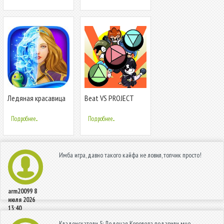
Ледяная красавица
Beat VS PROJECT
(Full)
MSG Rebirth V1
Подробнее...
Подробнее...
Имба игра, давно такого кайфа не ловил, топчик просто!
arm20099
8
июля 2026
13:40
Кладоискатели 5: Ледяная Королева подарили мне