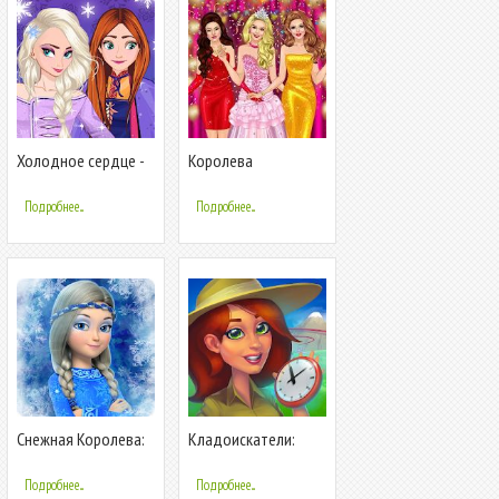
Холодное сердце -
Королева
Ледяная одевалка
Выпускного Бала -
для модниц
Поднимающаяся
Подробнее...
Подробнее...
Звезда
Снежная Королева:
Кладоискатели:
Ледяной забег!
Машина Времени
Прыгать и бегать
Подробнее...
Подробнее...