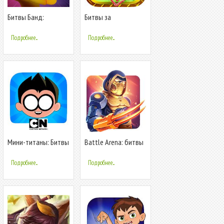
Битвы Банд:
Битвы за
Чиллибаш 3D
контейнеры
Подробнее...
Подробнее...
Мини-титаны: Битвы
Battle Arena: битвы
фигурок
на арене онлайн,
наноси уроны!
Подробнее...
Подробнее...