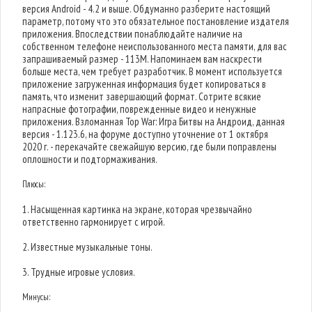
версия Android - 4.2 и выше. Обдуманно разберите настоящий
параметр, потому что это обязательное постановление издателя
приложения. Впоследствии понаблюдайте наличие на
собственном телефоне неиспользованного места памяти, для вас
запрашиваемый размер - 113M. Напоминаем вам наскрести
больше места, чем требует разработчик. В момент используется
приложение загруженная информация будет копироваться в
память, что изменит завершающий формат. Сотрите всякие
напрасные фотографии, поврежденные видео и ненужные
приложения. Взломанная Top War: Игра Битвы на Андроид, данная
версия - 1.123.6, на форуме доступно уточнение от 1 октября
2020 г. - перекачайте свежайшую версию, где были поправлены
оплошности и подтормаживания.
Плюсы:
1. Насыщенная картинка на экране, которая чрезвычайно
ответственно гармонирует с игрой.
2. Известные музыкальные тоны.
3. Трудные игровые условия.
Минусы: