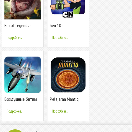
Era of Legends -
Бен 10 -
Фэнтези битвы и
Инопланетная
драконы в ММОРПГ
реальность: крутые
Подробнее...
Подробнее...
AR-битвы
Воздушные битвы
Pelajaran Mantiq
3D
Logika Muslim
Подробнее...
Подробнее...