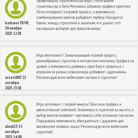
Удивительная стратегическая игра с сочетанием
строительства и битв. Механика забавная, графика приятная.
Легко погружает в игровой процесс, а возможность
комбинирования юнитов добавляет глубину. Находится
баланс между стратегией и экшеном, что делает его
barbaros78745
30 ноября
идеальным выбором для фанатов жанра.
2025 12:01
Игра впечатляет! Захватывающий игровой процесс,
разнообразные стратегии и интересная механика. Графика на
уровне, а возможность развивать свою базу и сражаться с
игроками из разных уголков мира добавляет адреналина.
Рекомендую всем любителям тактики и стратегии!
asterli807
21
октября
2025 23:01
Игра затягивает с первой минуты! Классная графика и
увлекательный геймплей. Экономика и стратегия на высоте, а
выбор юнитов позволяет чувствовать себя истинным тактиком.
Порадовала возможность объединяться с друзьями для
выполнения сложных задач. Рекомендую всем любителям
alexk13
13
октября
стратегий!
2025 14:00