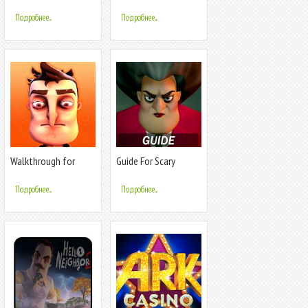
Tool Free - Game
neighbor alpha, hide
Booster
and seek
Подробнее...
Подробнее...
Walkthrough for
Guide For Scary
Neighbor Game Alpha
Neighbor
Series
Teacher(Unofficial)
Подробнее...
Подробнее...