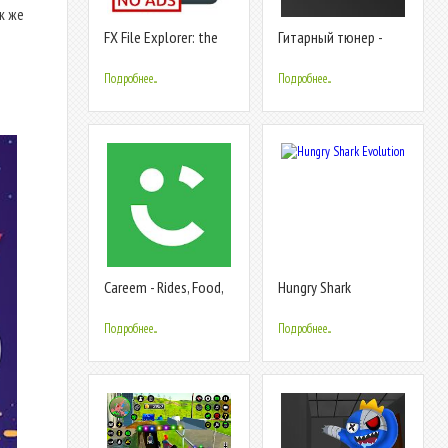
к же
FX File Explorer: the
Гитарный тюнер -
file manager with
Guitar Tuna
privacy
Подробнее...
Подробнее...
Careem - Rides, Food,
Hungry Shark
Shops, Delivery &
Evolution
Payments
Подробнее...
Подробнее...