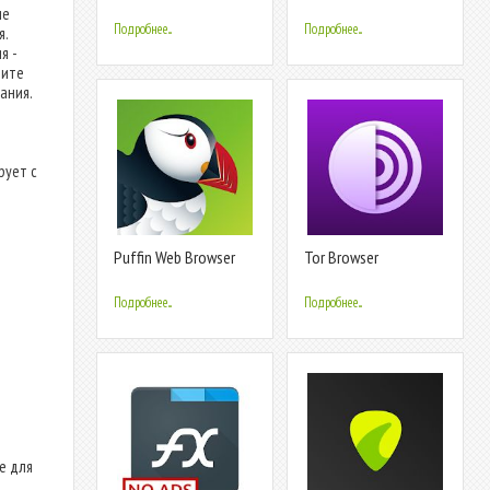
Быстрая загрузка,
ие
Безопасный
Подробнее...
Подробнее...
я.
я -
вите
ания.
рует с
Puffin Web Browser
Tor Browser
Подробнее...
Подробнее...
е для