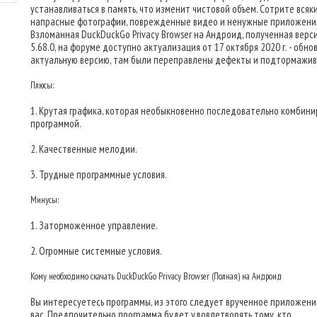
устанавливаться в память, что изменит чистовой объем. Сотрите всяк
напрасные фотографии, поврежденные видео и ненужные приложени
Взломанная DuckDuckGo Privacy Browser на Андроид, полученная верси
5.68.0, на форуме доступно актуализация от 17 октября 2020 г. - обно
актуальную версию, там были переправлены дефекты и подтормажив
Плюсы:
1. Крутая графика, которая необыкновенно последовательно комбини
программой.
2. Качественные мелодии.
3. Трудные программные условия.
Минусы:
1. Заторможенное управление.
2. Огромные системные условия.
Кому необходимо скачать DuckDuckGo Privacy Browser (Полная) на Андроид
Вы интересуетесь программы, из этого следует врученное приложени
вас. Предпочительно программа будет удовлетворять тому, кто