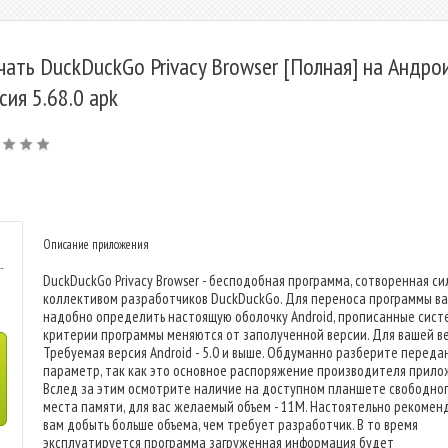
чать DuckDuckGo Privacy Browser [Полная] на Андрои
сия 5.68.0 apk
Описание приложения
-
DuckDuckGo Privacy Browser - бесподобная программа, сотворенная с
коллективом разработчиков DuckDuckGo. Для переноса программы в
надобно определить настоящую оболочку Android, прописанные сист
критерии программы меняются от заполученной версии. Для вашей ве
Требуемая версия Android - 5.0 и выше. Обдуманно разберите перед
параметр, так как это основное распоряжение производителя прило
Вслед за этим осмотрите наличие на доступном планшете свободно
места памяти, для вас желаемый объем - 11M. Настоятельно рекомен
вам добыть больше объема, чем требует разработчик. В то время
эксплуатируется программа загруженная информация будет