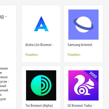
д -
Aloha Lite Browser -
Samsung Internet
Приватный браузер и
Browser
VPN
Подробнее...
Подробнее...
ильным
ам
емное
рсии -
анный
жений.
го
дуем
Tor Browser (Alpha)
UC Browser Turbo -