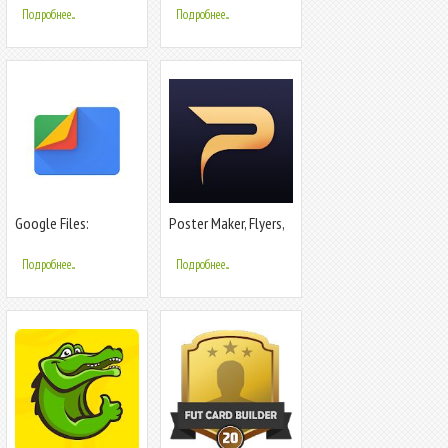
Подробнее...
Подробнее...
Google Files:
Poster Maker, Flyers,
освободите место
Banner, Ads, Card
на телефоне
Designer
Подробнее...
Подробнее...