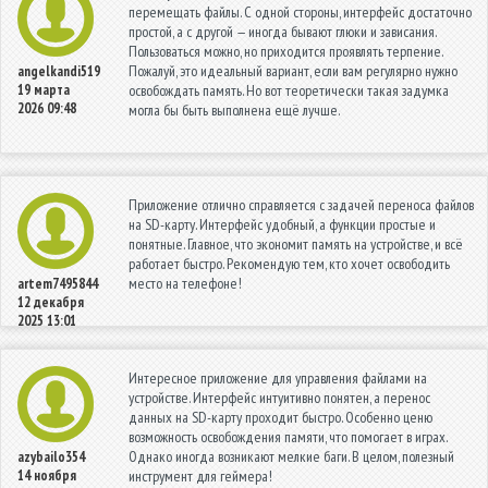
перемещать файлы. С одной стороны, интерфейс достаточно
простой, а с другой — иногда бывают глюки и зависания.
Пользоваться можно, но приходится проявлять терпение.
Пожалуй, это идеальный вариант, если вам регулярно нужно
angelkandi519
19 марта
освобождать память. Но вот теоретически такая задумка
2026 09:48
могла бы быть выполнена ещё лучше.
Приложение отлично справляется с задачей переноса файлов
на SD-карту. Интерфейс удобный, а функции простые и
понятные. Главное, что экономит память на устройстве, и всё
работает быстро. Рекомендую тем, кто хочет освободить
место на телефоне!
artem7495844
12 декабря
2025 13:01
Интересное приложение для управления файлами на
устройстве. Интерфейс интуитивно понятен, а перенос
данных на SD-карту проходит быстро. Особенно ценю
возможность освобождения памяти, что помогает в играх.
Однако иногда возникают мелкие баги. В целом, полезный
azybailo354
14 ноября
инструмент для геймера!