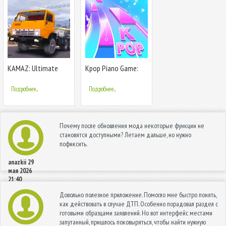
KAMAZ: Ultimate
Kpop Piano Game:
Russian Truck
Color Tiles
Подробнее...
Подробнее...
Почему после обновления мода некоторые функции не
становятся доступными? Летаем дальше, но нужно
пофиксить.
anazkii
29
мая 2026
21:40
Довольно полезное приложение. Помогло мне быстро понять,
как действовать в случае ДТП. Особенно порадовал раздел с
готовыми образцами заявлений. Но вот интерфейс местами
запутанный, пришлось поковыряться, чтобы найти нужную