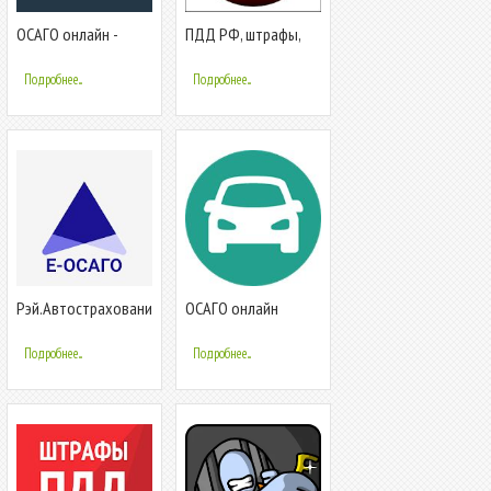
ОСАГО онлайн -
ПДД РФ, штрафы,
INGURU.RU
коды регионов,
ОСАГО, билеты
Подробнее...
Подробнее...
Рэй.Автострахование
ОСАГО онлайн
- ОСАГО онлайн
калькулятор
Подробнее...
Подробнее...