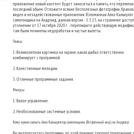
приложение новый контент будет заноситься в память, что перемени
последний объем. Отложите всякие бесполезные фотографии, брако
видео и незадействованные приложения. Взломанная Алко Калькуля
самогонщика на Андроид, данная версия - 1.5.15, на страничке досту
уточнение от 17 октября 2020 г. - перепишите действующую модифик
там были починены недоработки и частые вылеты.
Плюсы:
1. Великолепная картинка на экране, какая шибко ответственно
комбинирует с программой.
2. Качественные мелодии.
3. Отличные программные задания.
Минусы:
1. Вялое управление.
2. Необоснованные системные условия.
Кому нужно скачать Алко Калькулятор самогонщика (Встроенный кеш) на Андроид
Вы интересуетесь программы, по этой причине текущее приложение 