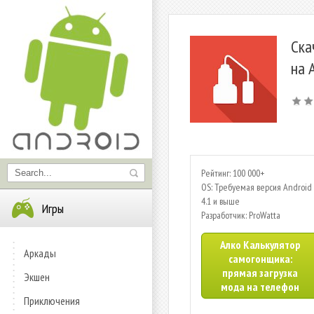
Ска
на 
Рейтинг: 100 000+
OS: Требуемая версия Android 
4.1 и выше
Игры
Разработчик: ProWatta
Алко Калькулятор
Аркады
самогонщика:
прямая загрузка
Экшен
мода на телефон
Приключения