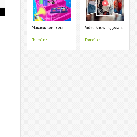
Макияж комплект -
Video Show - сделать
Домашние игры
видео из фото с
макияж для девочек
музыкой
Подробнее...
Подробнее...