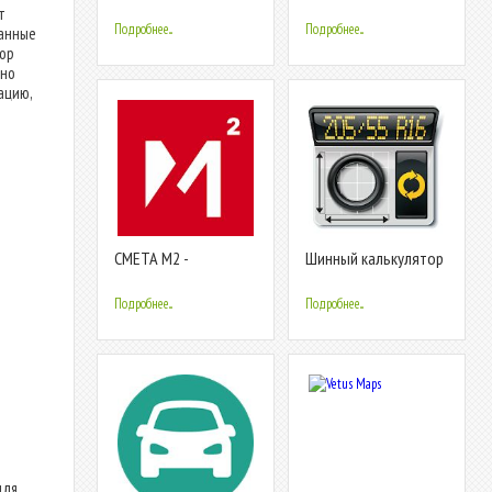
металла
т
Подробнее...
Подробнее...
ванные
тор
пно
ацию,
СМЕТА М2 -
Шинный калькулятор
калькулятор
строительных работ
Подробнее...
Подробнее...
для