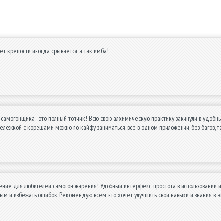
чет крепости иногда срывается, а так имба!
 самогонщика - это полный топчик! Всю свою алхимическую практику закинули в удобны
дележкой с корешами можно по кайфу заниматься, все в одном приложении, без багов, та
ние для любителей самогоноварения! Удобный интерфейс, простота в использовании и
м и избежать ошибок. Рекомендую всем, кто хочет улучшить свои навыки и знания в 