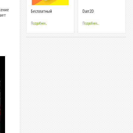
жение
Бесплатный
Darr2D
тает
редактор видео с
музыкой - Pelicut
Подробнее...
Подробнее...