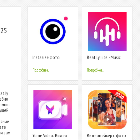
125
Instasize фото
Beat.ly Lite - Music
редактор и коллаж
Video Maker with
Effects
Подробнее...
Подробнее...
t.ly
ребно
темное
кущей
ояние
рате
ем вам
Yume Video: Видео
Видеомейкер с фото