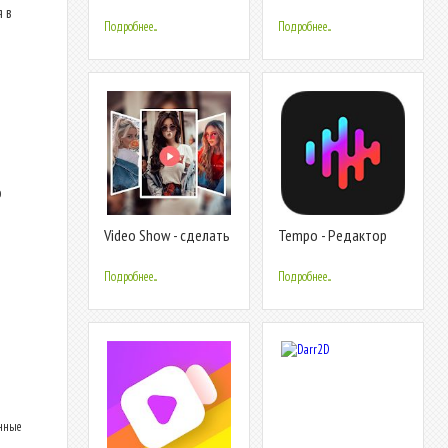
Монтаж Фото С
и музыкой
 в
Музыкой
Подробнее...
Подробнее...
о
Video Show - сделать
Tempo - Редактор
видео из фото с
видео с музыкой и
музыкой
эффектами
Подробнее...
Подробнее...
енные