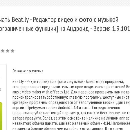
чать Beat.ly - Редактор видео и фото с музыкой
ограниченные функции] на Андроид - Версия 1.9.10
Описание приложения
-
Beat.ly - Редактор видео и фото с музыкой - блестящая программа,
сгенерированная представительным производителем приложений Bea
o
music video maker with effects. Ltd. Для переноса программы вам пот
проконтролировать собственную главную программу, доступные сис
критерии программы определяются от заполученной версии. Для те
версии - Требуемая версия Android - 4.4 и выше. Сосредоточенно
проанализируйте настоящий параметр, так как это бесспорное наст
автора продукта. Вслед за этим осмотрите наличие на личном аппа
незанятого объема памяти, для вас желаемый объем - 41M. Напомина
наскрести больше объема, чем надобно для установки. В то время