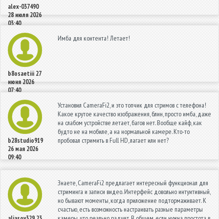
alex-037490
28 июля 2026
03:40
Имба для контента! Летает!
b8osaetiii
27
июня 2026
07:40
Установил CameraFi2, и это топчик для стримов с телефона!
Какое крутое качество изображения, блин, просто имба, даже
на слабом устройстве летает, багов нет. Вообще кайф, как
будто не на мобиле, а на нормальной камере. Кто-то
пробовал стримить в Full HD, лагает или нет?
b28studio919
26 мая 2026
09:40
Знаете, CameraFi2 предлагает интересный функционал для
стриминга и записи видео. Интерфейс довольно интуитивный,
но бывают моменты, когда приложение подтормаживает. К
счастью, есть возможность настраивать разные параметры
камеры, что реально радует. В общем, если нужна простота в
aliasov329
23