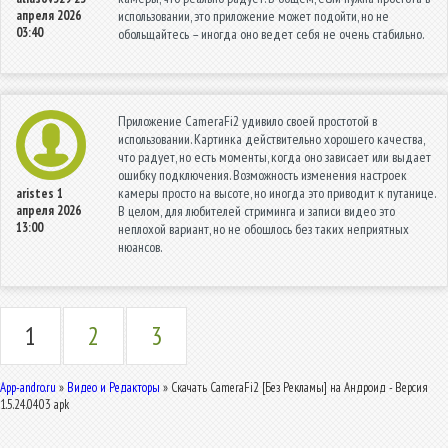
апреля 2026
использовании, это приложение может подойти, но не
03:40
обольщайтесь – иногда оно ведет себя не очень стабильно.
Приложение CameraFi2 удивило своей простотой в
использовании. Картинка действительно хорошего качества,
что радует, но есть моменты, когда оно зависает или выдает
ошибку подключения. Возможность изменения настроек
камеры просто на высоте, но иногда это приводит к путанице.
aristes
1
апреля 2026
В целом, для любителей стриминга и записи видео это
13:00
неплохой вариант, но не обошлось без таких неприятных
нюансов.
1
2
3
App-andro.ru
»
Видео и Редакторы
» Скачать CameraFi2 [Без Рекламы] на Андроид - Версия
1.5.24.0403 apk