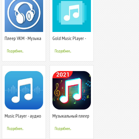
Плеер VKM - Музыка
Gold Music Player -
mp3 аудио плеер
Подробнее...
Подробнее...
Music Player - аудио
Музыкальный плеер
плеер
- Аудио плеер и HD
Видео плеер
Подробнее...
Подробнее...