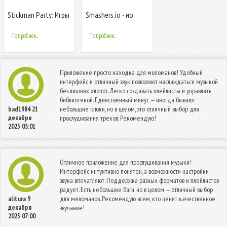
Stickman Party: Игры
Smashers.io - ио
на 1 2 3 4 игрока
битва!
бесплатно
Подробнее...
Подробнее...
Приложение просто находка для меломанов! Удобный
интерфейс и отличный звук позволяют наслаждаться музыкой
без лишних хлопот. Легко создавать плейлисты и управлять
библиотекой. Единственный минус — иногда бывают
небольшие глюки, но в целом, это отличный выбор для
bad1984
21
декабря
прослушивания треков. Рекомендую!
2025 03:01
Отличное приложение для прослушивания музыки!
Интерфейс интуитивно понятен, а возможности настройки
звука впечатляют. Поддержка разных форматов и плейлистов
радует. Есть небольшие баги, но в целом — отличный выбор
для меломанов. Рекомендую всем, кто ценит качественное
alitura
9
декабря
звучание!
2025 07:00