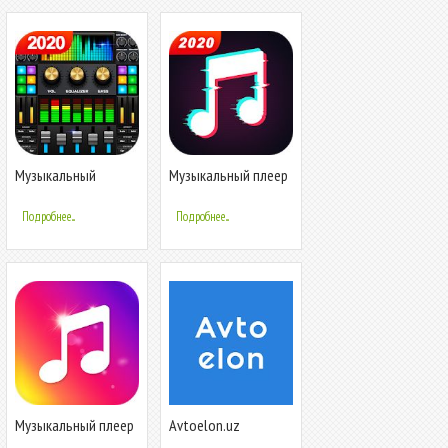
Музыкальный
Музыкальный плеер
проигрыватель -
- MP3-плеер и
Аудио плеер
аудио-плеер
Подробнее...
Подробнее...
Музыкальный плеер
Avtoelon.uz
- Бесплатная музыка