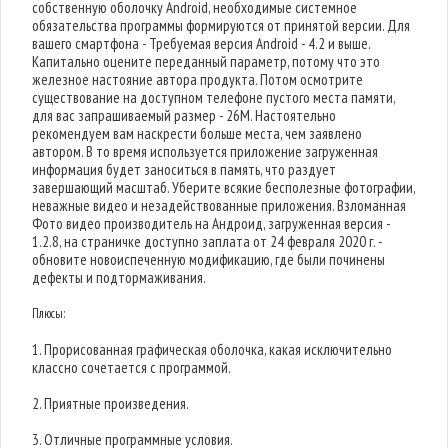
собственную оболочку Android, необходимые системное
обязательства программы формируются от принятой версии. Для
вашего смартфона - Требуемая версия Android - 4.2 и выше.
Капитально оцените переданный параметр, потому что это
железное настояние автора продукта. Потом осмотрите
существование на доступном телефоне пустого места памяти,
для вас запрашиваемый размер - 26M. Настоятельно
рекомендуем вам наскрести больше места, чем заявлено
автором. В то время используется приложение загруженная
информация будет заноситься в память, что раздует
завершающий масштаб. Уберите всякие бесполезные фотографии,
неважные видео и незадействованные приложения. Взломанная
Фото видео производитель на Андроид, загруженная версия -
1.2.8, на страничке доступно заплата от 24 февраля 2020 г. -
обновите новоиспеченную модификацию, где были починены
дефекты и подтормаживания.
Плюсы:
1. Прорисованная графическая оболочка, какая исключительно
классно сочетается с программой.
2. Приятные произведения.
3. Отличные программные условия.