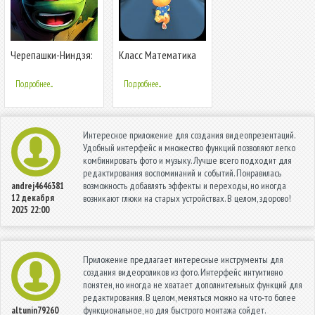
Черепашки-Ниндзя:
Класс Математика
Легенды
Бегун -
Математические
Подробнее...
Подробнее...
игры
Интересное приложение для создания видеопрезентаций.
Удобный интерфейс и множество функций позволяют легко
комбинировать фото и музыку. Лучше всего подходит для
редактирования воспоминаний и событий. Понравилась
возможность добавлять эффекты и переходы, но иногда
andrej4646381
12 декабря
возникают глюки на старых устройствах. В целом, здорово!
2025 22:00
Приложение предлагает интересные инструменты для
создания видеороликов из фото. Интерфейс интуитивно
понятен, но иногда не хватает дополнительных функций для
редактирования. В целом, меняться можно на что-то более
функциональное, но для быстрого монтажа сойдет.
altunin79260