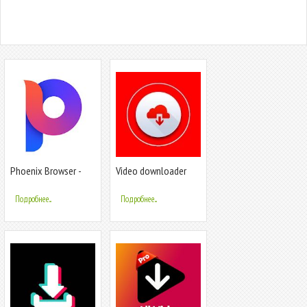
Phoenix Browser -
Video downloader
Video Download,
master - Download
Private & Fast
for insta & fb
Подробнее...
Подробнее...