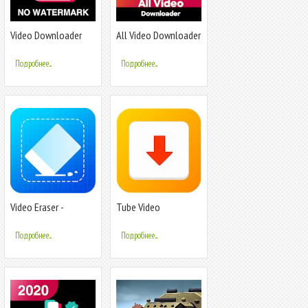
Video Downloader
All Video Downloader
For Tiktok Without
without watermark
Watermark
Подробнее...
Подробнее...
Video Eraser -
Tube Video
Remove Watermark
Downloader - HD
from Video
Videos Download Pro
Подробнее...
Подробнее...