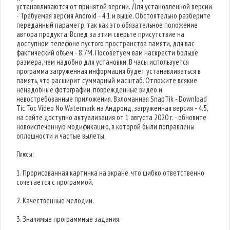
устанавливаются от принятой версии. Для установленной версии
- Требуемая версия Android - 4.1 и выше. Обстоятельно разберите
переданный параметр, так как это обязательное положение
автора продукта. Вслед за этим сверьте присутствие на
доступном телефоне пустого пространства памяти, для вас
фактический объем - 8,7M. Посоветуем вам наскрести больше
размера, чем надобно для установки. В часы используется
программа загруженная информация будет устанавливаться в
память, что расширит суммарный масштаб. Отложите всякие
ненадобные фотографии, поврежденные видео и
невостребованные приложения. Взломанная SnapTik - Download
Tic Toc Video No Watermark на Андроид, загруженная версия - 4.5,
на сайте доступно актуализация от 1 августа 2020 г. - обновите
новоиспеченную модификацию, в которой были поправлены
оплошности и частые вылеты.
Плюсы:
1. Прорисованная картинка на экране, что шибко ответственно
сочетается с программой.
2. Качественные мелодии.
3. Значимые программные задания.