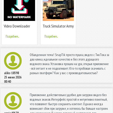
Video Downloader
Truck Simulator Army
for TikTok - No
Games 3D
Watermark
Подробнее...
Подробнее...
Обалденная тема! SnapTik просто пушка, видео с ТикТока за
два клика, идеальное качество и без этого дурацкого
водяного знака. Установка прошла на ура, открыл приложение
- всё летает и не подлагивает. Кто-то пробовал скачивать с
разных платформ? Как у вас с производительностью?
aliks-18598
25 июня 2026
00:40
Приложение действительно удобно для загрузки видео без
водяных знаков. Интерфейс простой и интуитивно понятный,
что позволяет быстро сохранять контент. Однако иногда
возникают сбои при загрузке, и хотелось бы больше настроек