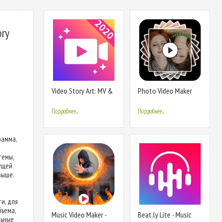
ory
Video Story Art: MV &
Photo Video Maker
Insta story maker with
with Music 2020-Video
music
Maker 2020
Подробнее...
Подробнее...
рамма,
темы,
ущей
выше.
и, для
бъема,
Music Video Maker -
Beat.ly Lite - Music
льные