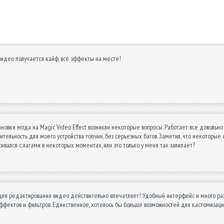
видео получается кайф, все эффекты на месте!
ановки мода на Magic Video Effect возникли некоторые вопросы. Работает все довольн
ительность для моего устройства топчик, без серьезных багов. Заметил, что некоторые
ивался с лагами в некоторых моментах, или это только у меня так залипает?
ля редактирования видео действительно впечатляет! Удобный интерфейс и много разл
ффектов и фильтров. Единственное, хотелось бы больше возможностей для кастомизаци