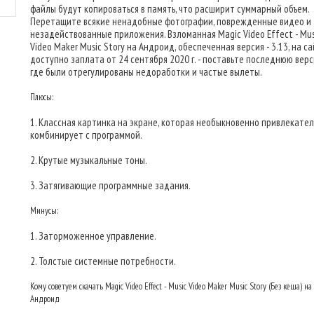
файлы будут копироваться в память, что расширит суммарный объем.
Перетащите всякие ненадобные фотографии, поврежденные видео и
незадействованные приложения. Взломанная Magic Video Effect - Mus
Video Maker Music Story на Андроид, обеспеченная версия - 3.13, на с
доступно заплата от 24 сентября 2020 г. - поставьте последнюю верс
где были отрегулированы недоработки и частые вылеты.
Плюсы:
1. Классная картинка на экране, которая необыкновенно привлекате
комбинирует с программой.
2. Крутые музыкальные тоны.
3. Затягивающие программные задания.
Минусы:
1. Заторможенное управление.
2. Толстые системные потребности.
Кому советуем скачать Magic Video Effect - Music Video Maker Music Story (Без кеша) на
Андроид