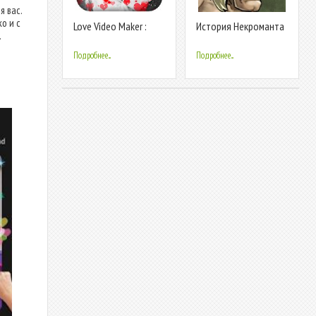
 вас.
о и с
Love Video Maker :
История Некроманта
.
Photo Slideshow With
Music
Подробнее...
Подробнее...