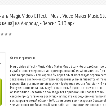
чать Magic Video Effect - Music Video Maker Music St
з кеша] на Андроид - Версия 3.13 apk
Описание приложения
-
Magic Video Effect - Music Video Maker Music Story - бесподобная прог
выработанная уверенным автором приложений easytoolscreator. Для
старта программы вам хорошо бы определить настоящую версию сис
заказанные системное критерии программы устанавливаются от тек
версии. Для установленной версии - Требуемая версия Android - 4.4 и 
Рассудительно проанализируйте настоящий пункт, потому что это
обязательное настояние производителя приложений. Впоследствии
сверьте присутствие на доступном аппарате свободного места памят
вас запрашиваемый объем - 26M. Даем совет вам наскрести больше о
чем указано в требованиях. В часы работает приложение дополните