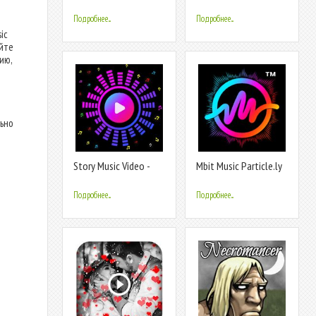
Magic Effect
Video Maker with
Effects
Подробнее...
Подробнее...
ic
айте
ию,
льно
Story Music Video -
Mbit Music Particle.ly
Magic Video Beat
Video Status Maker &
Video Editor
Editor
Подробнее...
Подробнее...