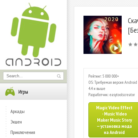
Ска
[Бе
Рейтинг: 5 000 000+
OS: Требуемая версия Android 
4.4 и выше
Игры
Разработчик: easytoolscreator
Magic Video Effect
Аркады
- Music Video
Maker Music Story
Экшен
— установка мода
Приключения
на Android