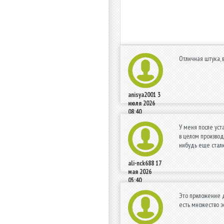
Отличная штука, 
anisya2001
3
июля 2026
08:40
У меня после уст
в целом производ
нибудь еще сталк
ali-nck688
17
мая 2026
05:40
Это приложение д
есть множество э