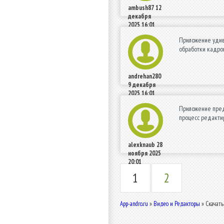
ambush87
12
декабря
2025 16:01
Приложение удиви
обработки кадров
andrehan280
9 декабря
2025 16:01
Приложение пред
процесс редактир
alexknaub
28
ноября 2025
20:01
1
2
App-andro.ru
»
Видео и Редакторы
» Скачать 