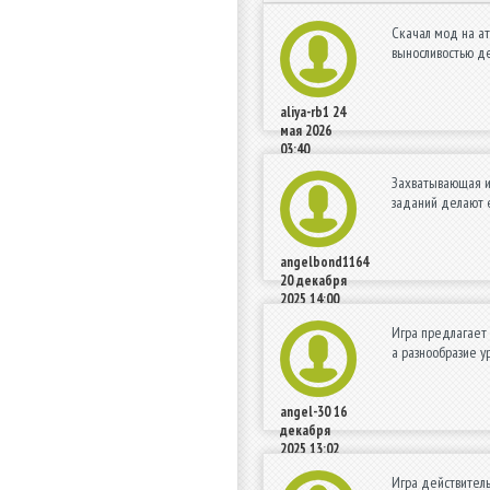
Скачал мод на атв
выносливостью д
aliya-rb1
24
мая 2026
03:40
Захватывающая и
заданий делают 
angelbond1164
20 декабря
2025 14:00
Игра предлагает 
а разнообразие у
angel-30
16
декабря
2025 13:02
Игра действитель