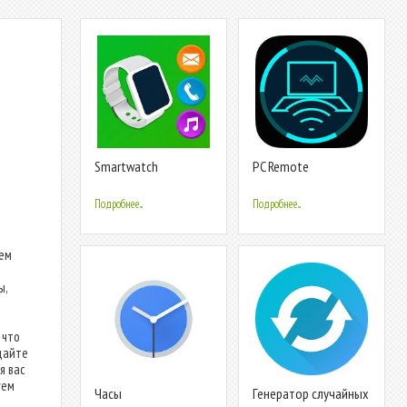
Smartwatch
PC Remote
Bluetooth Notifier:
sync watch & wear
Подробнее...
Подробнее...
лем
ы,
 что
дайте
я вас
уем
Часы
Генератор случайных