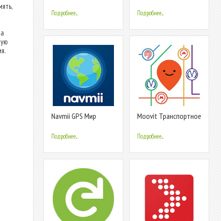
чисел
ять,
Подробнее...
Подробнее...
на
ную
я.
о
Navmii GPS Мир
Moovit Транспортное
(Navfree)
Приложение
Подробнее...
Подробнее...