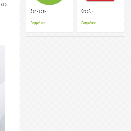
 кто
Запчасти,
CredR -
авторазборки Bibinet
Sell/Buy/Service bike
Подробнее...
Подробнее...