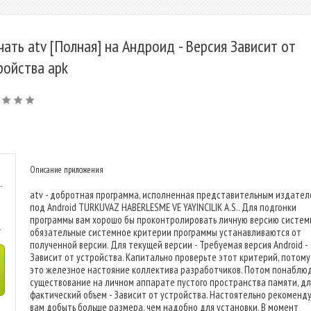
чать atv [Полная] на Андроид - Версия Зависит от
ройства apk
Описание приложения
-
atv - добротная программа, исполненная представительным издате
под Android TURKUVAZ HABERLESME VE YAYINCILIK A.S.. Для подгонки
программы вам хорошо бы проконтролировать личную версию систем
.
обязательные системное критерии программы устанавливаются от
полученной версии. Для текущей версии - Требуемая версия Android -
Зависит от устройства. Капитально проверьте этот критерий, потому
это железное настояние коллектива разработчиков. Потом понаблю
существование на личном аппарате пустого пространства памяти, дл
фактический объем - Зависит от устройства. Настоятельно рекоменд
вам добыть больше размера, чем надобно для установки. В момент