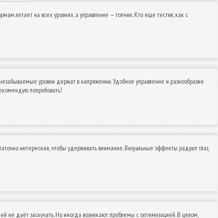
ормам летает на всех уровнях, а управление — топчик. Кто еще тестил, как с
незабываемые уровни держат в напряжении. Удобное управление и разнообразие
Рекомендую попробовать!
таточно интересная, чтобы удерживать внимание. Визуальные эффекты радуют глаз,
ней не даёт заскучать. Но иногда возникают проблемы с оптимизацией. В целом,