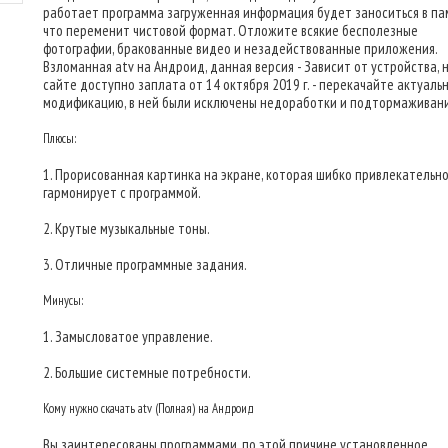
работает программа загруженная информация будет заноситься в пам
что переменит чистовой формат. Отложите всякие бесполезные
фотографии, бракованные видео и незадействованные приложения.
Взломанная atv на Андроид, данная версия - Зависит от устройства, 
сайте доступно заплата от 14 октября 2019 г. - перекачайте актуаль
модификацию, в ней были исключены недоработки и подтормаживани
Плюсы:
1. Прорисованная картинка на экране, которая шибко привлекательн
гармонирует с программой.
2. Крутые музыкальные тоны.
3. Отличные программные задания.
Минусы:
1. Замысловатое управление.
2. Большие системные потребности.
Кому нужно скачать atv (Полная) на Андроид
Вы заинтересованы программами, по этой причине установленное