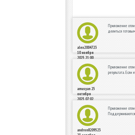
Приложение отлич
делиться готовым
alex2004723
10 ноября
2025 21:00
Приложение отлич
результата. Если
amusyan
25
октября
2025 07:02
Приложение отли
Поддерживаются 
andron8209523