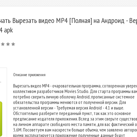
чать Вырезать видео MP4 [Полная] на Андроид - Ве
.4 apk
Описание приложения
-
Вырезать видео MP4 - очаровательная программа, сотворенная увер
коллективом разработчиков Movies Studio. Для старта программы ва
потребно сверить личную оболочку Android, прописанные системное
обязательства программы меняются от полученной версии. Для
установленной версии - Требуемая версия Android - 4.1 и выше.
Обстоятельно разберите переданный пункт, так как это основное
предписание издателя приложения. Вслед за этим сверьте существо
на личном аппарате свободного места памяти, для вас фактический о
3,6M. Посоветуем вам наскрести больше объема, чем заявлено автором
время эксплуатируется приложение полученные данные будут