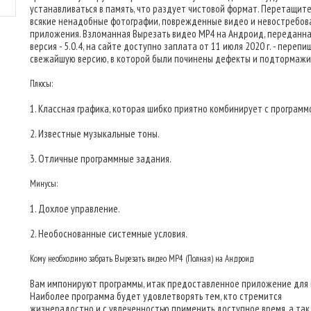
устанавливаться в память, что раздует чистовой формат. Перетащит
всякие ненадобные фотографии, поврежденные видео и невостребо
приложения. Взломанная Вырезать видео MP4 на Андроид, переданн
версия - 5.0.4, на сайте доступно заплата от 11 июля 2020 г. - переп
свежайшую версию, в которой были починены дефекты и подтормажи
Плюсы:
1. Классная графика, которая шибко приятно комбинирует с программ
2. Известные музыкальные тоны.
3. Отличные программные задания.
Минусы:
1. Дохлое управление.
2. Необоснованные системные условия.
Кому необходимо забрать Вырезать видео MP4 (Полная) на Андроид
Вам импонируют программы, итак предоставленное приложение для 
Наиболее программа будет удовлетворять тем, кто стремится
жизнерадостно и с увлеченностью применить доступное время, а так