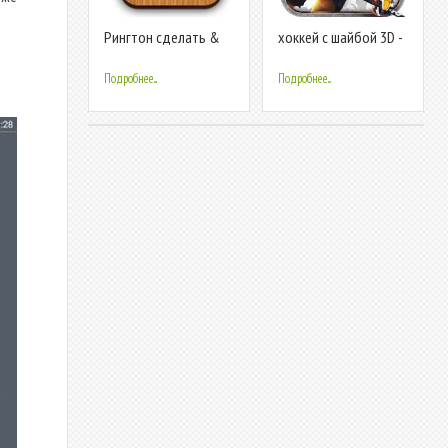
Рингтон сделать &
хоккей с шайбой 3D -
MP3 вырезать
IceHockey
Подробнее...
Подробнее...