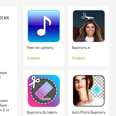
рсия
Рингтон сделать -
Вырезать и
MP3 вырезать
вставлять
фотографии
Подробнее...
Подробнее...
енным
м
вание
бъем -
. В то
Вырезать Вставить
Auto Photo Вырезать