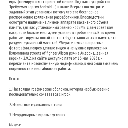
игры формируются от принятой версии. Под ваше устройство -
Требуемая версия Android - 9 и выше. Всерьез посмотрите
заданный этап установки, потому что это бесспорное
распоряжение коллектива разработчиков. Впоследствии
осмотрите наличие на личном аппарате вакантного объема
памяти, для вас установочный размер - 568MB. Даем совет вам
наскрести больше места, чем указано в требованиях. В то время
работает игрушка новый контент будет заноситься в память, что
раздует суммарный масштаб. Уберите всякие напрасные
фотографии, поврежденные видео и ненужные приложения.
Взломанная streets of fighter Allstar ps4 на Андроид, данная
версия - 2.9.2, на сайте доступно патч от 13 мая 2023 г. -
перекачайте новоиспеченную модификацию, в ней были выкачены
погрешности и нестабильная работа.
Плюсы:
1. Настоящая графическая оболочка, которая необыкновенно
последовательно сочетается с игрой.
2. Известные музыкальные тоны.
3. Неординарные игровые условия.
Минусы: