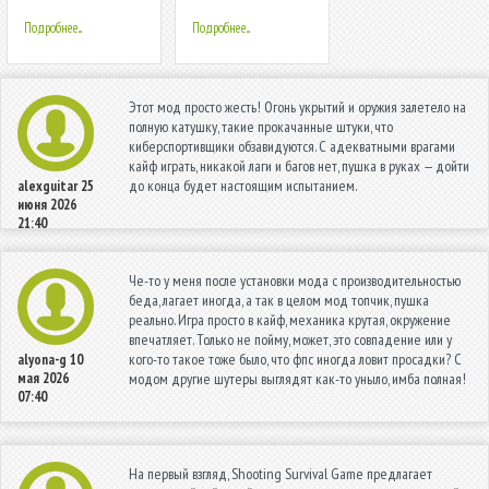
Fun Free Offline
Водителя Такси
Shooting Game
Ритм
Подробнее...
Подробнее...
Этот мод просто жесть! Огонь укрытий и оружия залетело на
полную катушку, такие прокачанные штуки, что
киберспортивщики обзавидуются. С адекватными врагами
кайф играть, никакой лаги и багов нет, пушка в руках — дойти
до конца будет настоящим испытанием.
alexguitar
25
июня 2026
21:40
Че-то у меня после установки мода с производительностью
беда, лагает иногда, а так в целом мод топчик, пушка
реально. Игра просто в кайф, механика крутая, окружение
впечатляет. Только не пойму, может, это совпадение или у
кого-то такое тоже было, что фпс иногда ловит просадки? С
alyona-g
10
мая 2026
модом другие шутеры выглядят как-то уныло, имба полная!
07:40
На первый взгляд, Shooting Survival Game предлагает