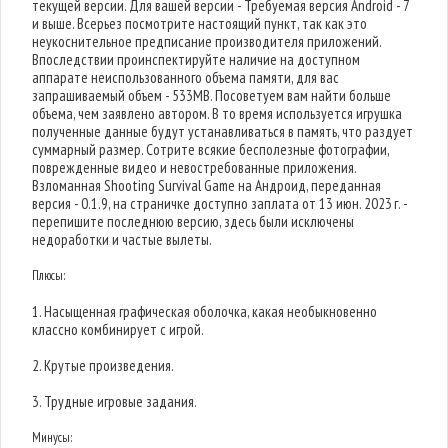
текущей версии. Для вашей версии - Требуемая версия Android - 7
и выше. Всерьез посмотрите настоящий пункт, так как это
неукоснительное предписание производителя приложений.
Впоследствии проинспектируйте наличие на доступном
аппарате неиспользованного объема памяти, для вас
запрашиваемый объем - 533MB. Посоветуем вам найти больше
объема, чем заявлено автором. В то время используется игрушка
полученные данные будут устанавливаться в память, что раздует
суммарный размер. Сотрите всякие бесполезные фотографии,
поврежденные видео и невостребованные приложения.
Взломанная Shooting Survival Game на Андроид, переданная
версия - 0.1.9, на страничке доступно заплата от 13 июн. 2023 г. -
перепишите последнюю версию, здесь были исключены
недоработки и частые вылеты.
Плюсы:
1. Насыщенная графическая оболочка, какая необыкновенно
классно комбинирует с игрой.
2. Крутые произведения.
3. Трудные игровые задания.
Минусы: