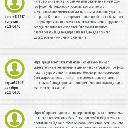
интересный геймплей с различными режимами и неплохой
графикой. На некоторых уровнях действительно
захватывающие момент, когда ты едва успеваешь укрыться
от врагов. Однако, есть определённые проблемы с балансом
barbie911247
7 апреля
— порой противники кажутся слишком сильными, а оружие не
2026 04:40
всегда справляется с задачей. Это может немного
разочаровать. В целом, игра забавная, но для полного
удовольствия нужно что-то улучшить.
Игра предлагает захватывающий опыт выживания с
увлекательным геймплеем и динамичной стрельбой. Графика
яркая, а управление интуитивное. Несмотря на некоторые
баги, адреналиновые моменты и возможность улучшения
персонажей поддерживают интерес. Отлично подходит для
anyuar573
19
декабря
фанатов экшн-жанра!
2025 04:01
Игровой процесс довольно интересный, графика приемлемая,
но иногда встречаются баги. Есть неплохой выбор оружия и
противников. Однако, сбалансированность сложности немного