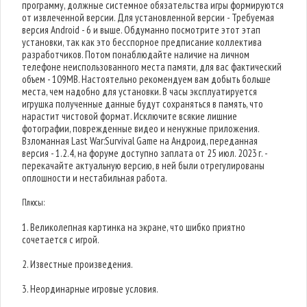
программу, должные системное обязательства игры формируются
от извлеченной версии. Для установленной версии - Требуемая
версия Android - 6 и выше. Обдуманно посмотрите этот этап
установки, так как это бесспорное предписание коллектива
разработчиков. Потом понаблюдайте наличие на личном
телефоне неиспользованного места памяти, для вас фактический
объем - 109MB. Настоятельно рекомендуем вам добыть больше
места, чем надобно для установки. В часы эксплуатируется
игрушка полученные данные будут сохраняться в память, что
нарастит чистовой формат. Исключите всякие лишние
фотографии, поврежденные видео и ненужные приложения.
Взломанная Last War:Survival Game на Андроид, переданная
версия - 1.2.4, на форуме доступно заплата от 25 июл. 2023 г. -
перекачайте актуальную версию, в ней были отрегулированы
оплошности и нестабильная работа.
Плюсы:
1. Великолепная картинка на экране, что шибко приятно
сочетается с игрой.
2. Известные произведения.
3. Неординарные игровые условия.