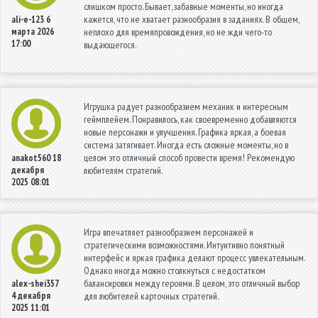
слишком просто. Бывает, забавные моменты, но иногда
кажется, что не хватает разнообразия в заданиях. В общем,
ali-e-123
6
марта 2026
неплохо для времяпровождения, но не жди чего-то
17:00
выдающегося.
Игрушка радует разнообразием механик и интересным
геймплейем. Понравилось, как своевременно добавляются
новые персонажи и улучшения. Графика яркая, а боевая
система затягивает. Иногда есть сложные моменты, но в
целом это отличный способ провести время! Рекомендую
anakot560
18
декабря
любителям стратегий.
2025 08:01
Игра впечатляет разнообразием персонажей и
стратегическими возможностями. Интуитивно понятный
интерфейс и яркая графика делают процесс увлекательным.
Однако иногда можно столкнуться с недостатком
балансировки между героями. В целом, это отличный выбор
alex-shei357
4 декабря
для любителей карточных стратегий.
2025 11:01