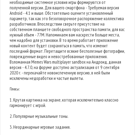
необходимые системное условия игры формируются от
полученной версии. Для вашего смартфона - Требуемая версия
Android - 4.1 и выше. Обстоятельно оцените установленный
параметр, так как это безоговорочное распоряжение коллектива
разработчиков. Впоследствии сверьте присутствие на
собственном планшете свободного пространства памяти, для вас
нужный объем - 77M. Напоминаем вам наскрести больше места,
чем надобно для установки. В то время работает приложение
новый контент будет сохраняться в память, что изменит
последний формат. Перетащите всякие бесполезные фотографии,
поврежденные видео и невостребованные приложения.
Взломанная Memes Wars multiplayer sandbox на Андроид, данная
версия - 4.7.0, на форуме доступно актуализация от 9 сентября
2020 г. - перекачайте новоиспеченную версию, в ней были
исключены недоработки и частые вылеты.
Плюсы:
1. Крутая картинка на экране, которая исключительно классно
гармонирует с игрой.
2. Популярные музыкальные тоны.
3. Неординарные игровые задания.