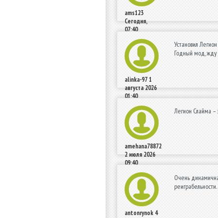
ams123
Сегодня,
07:40
Установил Легион
Годный мод, жду
alinka-97
1
августа 2026
01:40
Легион Слайма – 
amehana78872
2 июля 2026
09:40
Очень динамичная
реиграбельности.
antonrynok
4