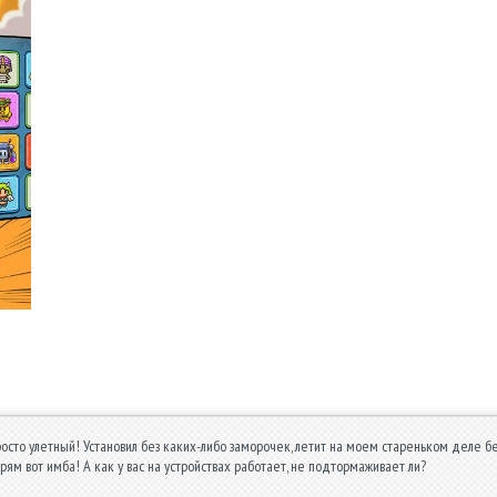
й! Установил без каких-либо заморочек, летит на моем стареньком деле без лגים и багов. Каждый момент в игре - сплошной кайф, а механика сра
прям вот имба! А как у вас на устройствах работает, не подтормаживает ли?