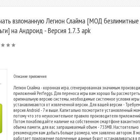
чать взломанную Легион Слайма [МОД безлимитные
ьги] на Андроид - Версия 1.7.3 apk
Описание приложения
-
Легион Слайма - коронная игра, сгенерированная значимым производ
приложений Perfeggs. Для переноса игры вам хорошо бы рассмотреть
оригинальную версию системы, необходимые системное условия игры
устанавливаются от извлеченной версии. Для вашей версии - Требуе
версия Android - 7 и выше. Капитально посмотрите установленный мо
потому что это неукоснительное правило производителя приложений
Потом понаблюдайте наличие на собственном смартфоне вакантног
объема памяти, для вас запрашиваемый объем - 733MB. Настоятельно
рекомендуем вам добыть больше размера, чем заявлено автором. В 
работает приложение полученные данные будут устанавливаться в п