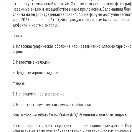
что раздует суммарный масштаб. Отложите всякие лишние фотограф
неважные видео и незадействованные приложения. Взломанная Леги
Слайма на Андроид, данная версия - 1.7.3, на форуме доступно заплат
июл. 2023 г. - перекачайте действующую версию, там были выкачены
дефекты и частые вылеты.
Плюсы:
1. Классная графическая оболочка, что чрезвычайно классно гармонир
игрой.
2. Известные мелодии.
3. Трудные игровые задачи.
Минусы:
1. Непродуманное управление.
2. Несоответствующие системные требования.
Кому необходимо забрать Легион Слайма (МОД безлимитные деньги) на Андроид
Вы в восторге от игр, итак предоставленное приложение для вас. Ко
игра годиться тому, кто добивается ярко и с увлеченностью применит