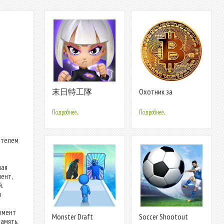
末日特工隊
Охотник за
биткойнами
Подробнее...
Подробнее...
ителем
мая
мент,
.
о
момент
Monster Draft
Soccer Shootout
амять,