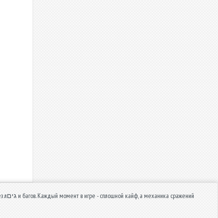
жений