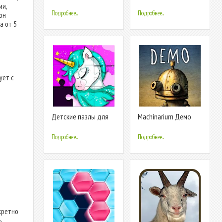
ии,
Подробнее...
Подробнее...
он
а от 5
ует с
Детские пазлы для
Machinarium Демо
девочек
Подробнее...
Подробнее...
нкретно
ь