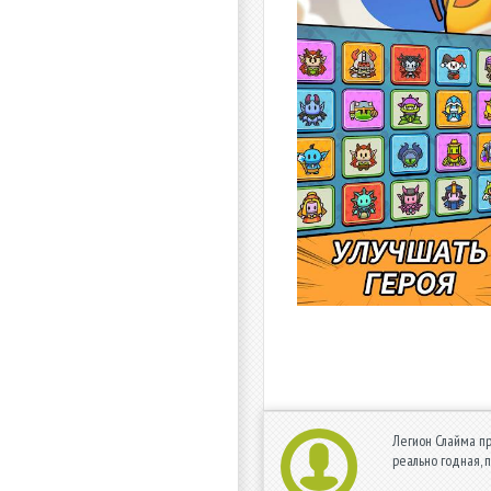
Легион Слайма просто улетны
реально годная, 