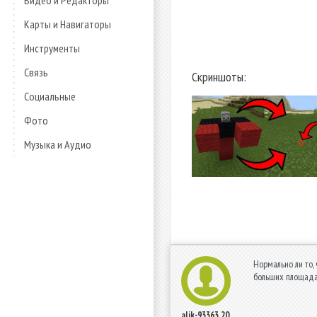
Видео и Редакторы
Карты и Навигаторы
Инструменты
Связь
Скриншоты:
Социальные
Фото
Музыка и Аудио
Нормально ли то,
больших площадах
alik-93363
20