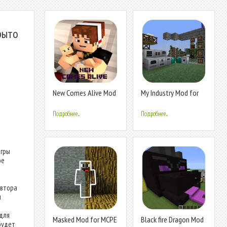
рыто
New Comes Alive Mod
My Industry Mod for
for MCPE
MCPE
Подробнее...
Подробнее...
игры
ое
автора
м
для
Masked Mod for MCPE
Black fire Dragon Mod
будет