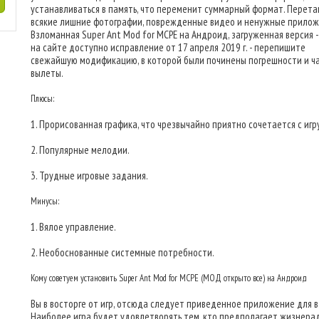
устанавливаться в память, что переменит суммарный формат. Перет
всякие лишние фотографии, поврежденные видео и ненужные прилож
Взломанная Super Ant Mod for MCPE на Андроид, загруженная версия - 
на сайте доступно исправление от 17 апреля 2019 г. - перепишите
свежайшую модификацию, в которой были починены погрешности и ч
вылеты.
Плюсы:
1. Прорисованная графика, что чрезвычайно приятно сочетается с игр
2. Популярные мелодии.
3. Трудные игровые задания.
Минусы:
1. Вялое управление.
2. Необоснованные системные потребности.
Кому советуем установить Super Ant Mod for MCPE (МОД открыто все) на Андроид
Вы в восторге от игр, отсюда следует приведенное приложение для в
Наиболее игра будет удовлетворять тем, кто предполагает жизнера