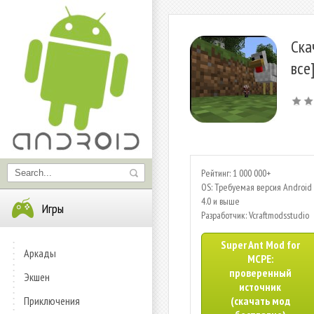
Ска
все
Рейтинг: 1 000 000+
OS: Требуемая версия Android 
4.0 и выше
Игры
Разработчик: Vcraftmodsstudio
Super Ant Mod for
Аркады
MCPE:
проверенный
Экшен
источник
Приключения
(скачать мод