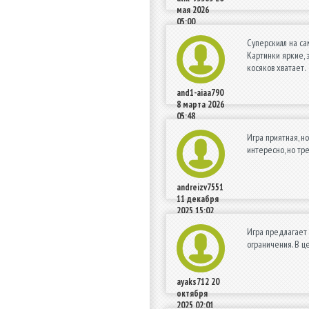
мая 2026
05:00
Суперскилл на са
Картинки яркие, 
косяков хватает.
and1-aiaa790
8 марта 2026
05:48
Игра приятная, н
интересно, но тр
andreizv7551
11 декабря
2025 15:02
Игра предлагает 
ограничения. В ц
ayaks712
20
октября
2025 02:01