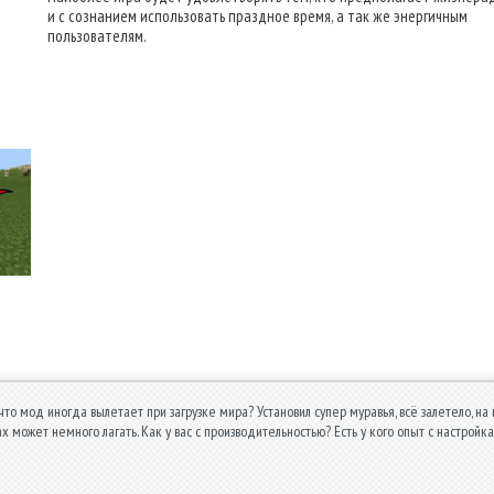
и с сознанием использовать праздное время, а так же энергичным
пользователям.
 что мод иногда вылетает при загрузке мира? Установил супер муравья, всё залетело, на
 может немного лагать. Как у вас с производительностью? Есть у кого опыт с настройк