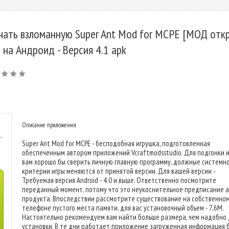
чать взломанную Super Ant Mod for MCPE [МОД отк
] на Андроид - Версия 4.1 apk
Описание приложения
-
Super Ant Mod for MCPE - бесподобная игрушка, подготовленная
обеспеченным автором приложений Vcraftmodsstudio. Для подгонки 
вам хорошо бы сверить личную главную программу, должные системн
критерии игры меняются от принятой версии. Для вашей версии -
Требуемая версия Android - 4.0 и выше. Ответственно посмотрите
переданный момент, потому что это неукоснительное предписание 
продукта. Впоследствии рассмотрите существование на собственно
телефоне пустого места памяти, для вас установочный объем - 7,6M.
Настоятельно рекомендуем вам найти больше размера, чем надобно 
установки. В те дни работает приложение загруженная информация 