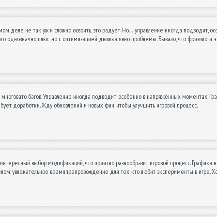
мом деле не так уж и сложно освоить, это радует. Но… управление иногда подводит, ос
это однозначно плюс, но с оптимизацией движка явно проблемы. Бывало, что фризило, и 
о многовато багов. Управление иногда подводит, особенно в напряжённых моментах. Гра
ебует доработки. Жду обновлений и новых фич, чтобы улучшить игровой процесс.
интересный выбор модификаций, что приятно разнообразит игровой процесс. Графика н
елом, увлекательное времяпрепровождение для тех, кто любит эксперименты в игре. 