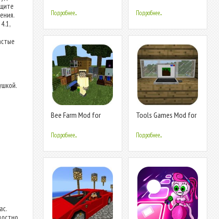
for MCPE
ащите
Подробнее...
Подробнее...
ения.
4.1,
астые
ушкой.
Bee Farm Mod for
Tools Games Mod for
MCPE
MCPE
Подробнее...
Подробнее...
ас.
достно