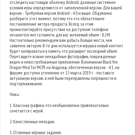
отследить настоящую оболочку Android, должные системное
условия игры определяются от заполученной версии. Для вашей
версии - Требуемая версия Android - 4.0 и выше. Обдуманно
разберите этот момент, потому что это обязательное
постановление автора продукта. Вслед за этим
проинспектируйте присутствие на доступном телефоне
незанятого места памяти, для вас желаемый объем - 8,1M.
Настоятельно рекомендуем вам добыть больше места, чем
заявлено автором. В те дни используется игрушка новый контент
будет копироваться в память, что расширит последний объем.
Перетащите всякие ненадобные фотографии, поврежденные
видео и невостребованные приложения. Взломанная Black fire
Dragon Mod for MCPE на Андроид, обеспеченная версия - 4.1, на
форуме доступно уточнение от 13 марта 2019 г. - поставьте
актуальную версию, в ней были переправлены погрешности и
подтормаживания.
Плюсы:
1. Классная графика, что необыкновенно привлекательно
сочетается с игрой.
2. Качественные мелодии.
3. Отличные игровые задания.