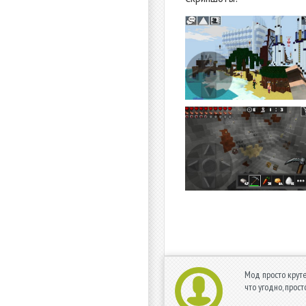
Мод просто круте
что угодно, прост