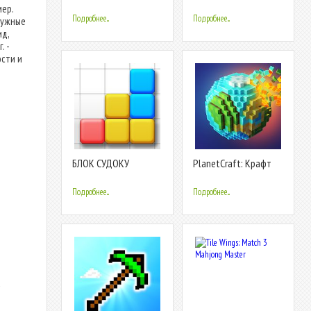
стратегия и
Майнкрафте.
мер.
выживание
Выживание на одном
Подробнее...
Подробнее...
нужные
блоке
ид,
. -
сти и
БЛОК СУДОКУ
PlanetCraft: Крафт
Выживание
Подробнее...
Подробнее...
а