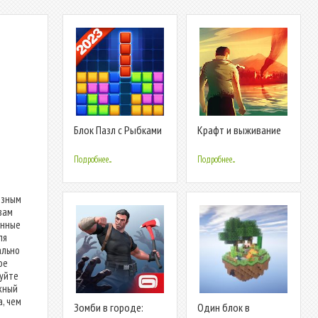
е
Блок Пазл с Рыбками
Крафт и выживание
на острове
Подробнее...
Подробнее...
езным
вам
анные
ля
ально
ое
уйте
жный
, чем
Зомби в городе:
Один блок в