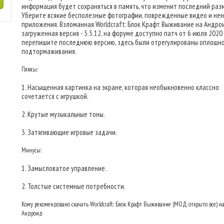
информация будет сохраняться в память, что изменит последний раз
Уберите всякие бесполезные фотографии, поврежденные видео и не
приложения. Взломанная Worldcraft: Блок Крафт Выживание на Андро
загруженная версия - 3.5.12, на форуме доступно патч от 6 июля 2020 г
перепишите последнюю версию, здесь были отрегулированы оплошно
подтормаживания.
Плюсы:
1. Насыщенная картинка на экране, которая необыкновенно классно
сочетается с игрушкой.
2. Крутые музыкальные тоны.
3. Затягивающие игровые задачи.
Минусы:
1. Замысловатое управление.
2. Толстые системные потребности.
Кому рекомендовано скачать Worldcraft: Блок Крафт Выживание (МОД открыто все) н
Андроид