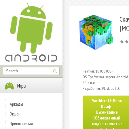
Ска
[МО
Рейтинг: 10 000 000+
OS: Требуемая версия Android 
4.1 и выше
Игры
Разработчик: Playlabs, LLC
Worldcraft: Блок
Аркады
Крафт
Выживание
Экшен
(Обновленный
Приключения
мод) — скачать с