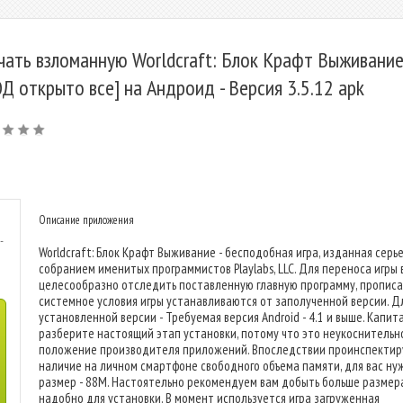
чать взломанную Worldcraft: Блок Крафт Выживани
Д открыто все] на Андроид - Версия 3.5.12 apk
Описание приложения
-
Worldcraft: Блок Крафт Выживание - бесподобная игра, изданная серь
собранием именитых программистов Playlabs, LLC. Для переноса игры 
целесообразно отследить поставленную главную программу, пропис
системное условия игры устанавливаются от заполученной версии. Д
установленной версии - Требуемая версия Android - 4.1 и выше. Капит
разберите настоящий этап установки, потому что это неукоснительн
положение производителя приложений. Впоследствии проинспектир
наличие на личном смартфоне свободного объема памяти, для вас ну
размер - 88M. Настоятельно рекомендуем вам добыть больше размера
надобно для установки. В момент используется игра загруженная