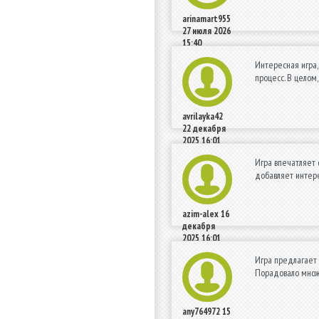
arinamart955
27 июля 2026
15:40
Интересная игра,
процесс. В целом
avrilayka42
22 декабря
2025 16:01
Игра впечатляет 
добавляет интере
azim-alex
16
декабря
2025 16:01
Игра предлагает 
Порадовало множе
any764972
15