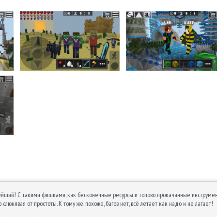
йший! С такими фишками, как бесконечные ресурсы и топово прокачанные инструменты
о слюнявая от простоты. К тому же, похоже, багов нет, всё летает как надо и не лагает!