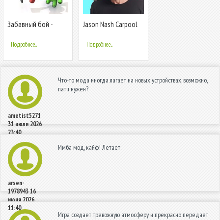
Забавный бой -
Jason Nash Carpool
What The Fight
Dad
Подробнее...
Подробнее...
Что-то мода иногда лагает на новых устройствах, возможно,
патч нужен?
ametist5271
31 июля 2026
23:40
Имба мод, кайф! Летает.
arsen-
1978943
16
июня 2026
11:40
Игра создает тревожную атмосферу и прекрасно передает