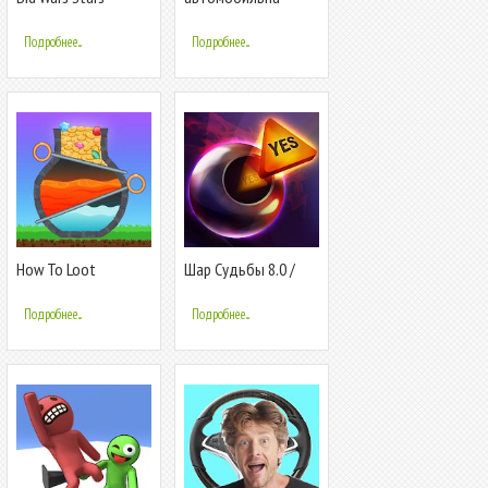
Многопользовательские
парковка 3D играть
аукционы
бесплатно
Подробнее...
Подробнее...
вождение
How To Loot
Шар Судьбы 8.0 /
Magic Ball 8.0
Подробнее...
Подробнее...