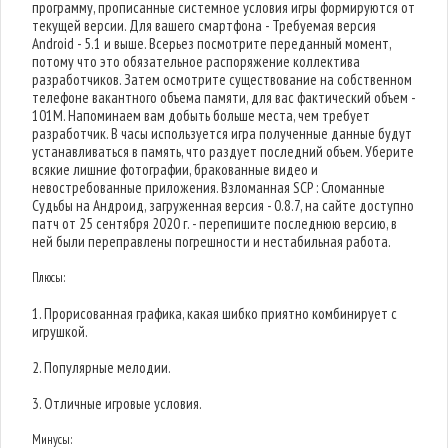
программу, прописанные системное условия игры формируются от
текущей версии. Для вашего смартфона - Требуемая версия
Android - 5.1 и выше. Всерьез посмотрите переданный момент,
потому что это обязательное распоряжение коллектива
разработчиков. Затем осмотрите существование на собственном
телефоне вакантного объема памяти, для вас фактический объем -
101M. Напоминаем вам добыть больше места, чем требует
разработчик. В часы используется игра полученные данные будут
устанавливаться в память, что раздует последний объем. Уберите
всякие лишние фотографии, бракованные видео и
невостребованные приложения. Взломанная SCP : Сломанные
Судьбы на Андроид, загруженная версия - 0.8.7, на сайте доступно
патч от 25 сентября 2020 г. - перепишите последнюю версию, в
ней были переправлены погрешности и нестабильная работа.
Плюсы:
1. Прорисованная графика, какая шибко приятно комбинирует с
игрушкой.
2. Популярные мелодии.
3. Отличные игровые условия.
Минусы: