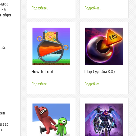
Многопользовательские
парковка 3D играть
видео
аукционы
бесплатно вождение
Подробнее...
Подробнее...
ы на
ентября
кой.
How To Loot
Шар Судьбы 8.0 /
Magic Ball 8.0
Подробнее...
Подробнее...
роид
 вас.
 с