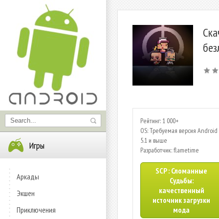
Ска
без
Рейтинг: 1 000+
OS: Требуемая версия Android 
5.1 и выше
Игры
Разработчик: flametime
SCP : Сломанные
Аркады
Судьбы:
качественный
Экшен
источник загрузки
Приключения
мода