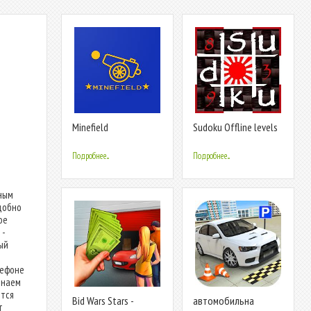
Minefield
Sudoku Offline levels
Подробнее...
Подробнее...
ьным
добно
ое
 -
ый
лефоне
инаем
ется
Bid Wars Stars -
автомобильна
т