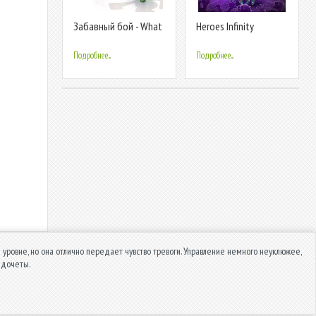
Забавный бой - What
Heroes Infinity
The Fight
Premium
Подробнее...
Подробнее...
ровне, но она отлично передает чувство тревоги. Управление немного неуклюжее,
едочеты.