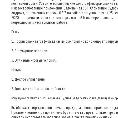
последний объем. Уберите всякие лишние фотографии, бракованные 
и невостребованные приложения. Взломанная SCP : Сломанные Судьб
Андроид, загруженная версия - 0.8.7, на сайте доступно патч от 25 с
2020 г. - перепишите последнюю версию, в ней были переправлены
погрешности и нестабильная работа.
Плюсы:
1. Прорисованная графика, какая шибко приятно комбинирует с игруш
2. Популярные мелодии.
3. Отличные игровые условия.
Минусы:
1. Дохлое управление.
2. Толстые системные потребности.
Кому нужно перенести SCP : Сломанные Судьбы (МОД безлимитные деньги) на Анд
Вы обожаете игры, по этой причине предоставленное приложение для
Предпочительно игра приемлемо будет тем, кто предполагает ярко и
смыслом использовать запасное время, а так же предприимчивым