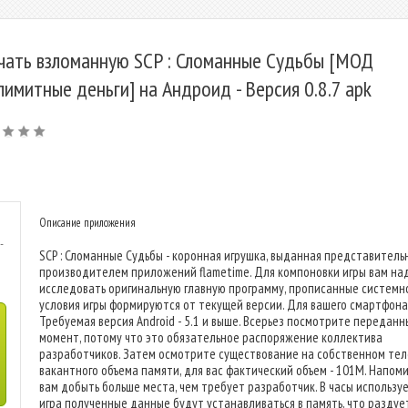
чать взломанную SCP : Сломанные Судьбы [МОД
лимитные деньги] на Андроид - Версия 0.8.7 apk
Описание приложения
-
SCP : Сломанные Судьбы - коронная игрушка, выданная представител
производителем приложений flametime. Для компоновки игры вам на
исследовать оригинальную главную программу, прописанные системн
условия игры формируются от текущей версии. Для вашего смартфона
Требуемая версия Android - 5.1 и выше. Всерьез посмотрите переданн
момент, потому что это обязательное распоряжение коллектива
разработчиков. Затем осмотрите существование на собственном те
вакантного объема памяти, для вас фактический объем - 101M. Напом
вам добыть больше места, чем требует разработчик. В часы использу
игра полученные данные будут устанавливаться в память, что раздуе