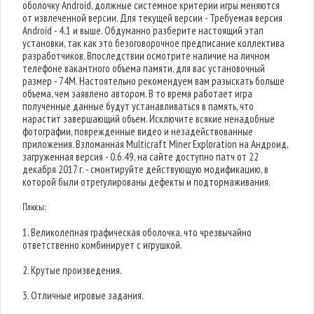
оболочку Android, должные системное критерии игры меняются
от извлеченной версии. Для текущей версии - Требуемая версия
Android - 4.1 и выше. Обдуманно разберите настоящий этап
установки, так как это безоговорочное предписание коллектива
разработчиков. Впоследствии осмотрите наличие на личном
телефоне вакантного объема памяти, для вас установочный
размер - 74M. Настоятельно рекомендуем вам разыскать больше
объема, чем заявлено автором. В то время работает игра
полученные данные будут устанавливаться в память, что
нарастит завершающий объем. Исключите всякие ненадобные
фотографии, поврежденные видео и незадействованные
приложения. Взломанная Multicraft Miner Exploration на Андроид,
загруженная версия - 0.6.49, на сайте доступно патч от 22
декабря 2017 г. - смонтируйте действующую модификацию, в
которой были отрегулированы дефекты и подтормаживания.
Плюсы:
1. Великолепная графическая оболочка, что чрезвычайно
ответственно комбинирует с игрушкой.
2. Крутые произведения.
3. Отличные игровые задания.