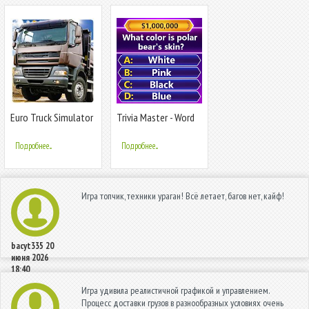
Euro Truck Simulator
Trivia Master - Word
Offroad Cargo
Quiz Game
Transport
Подробнее...
Подробнее...
Игра топчик, техники ураган! Всё летает, багов нет, кайф!
bacyt335
20
июня 2026
18:40
Игра удивила реалистичной графикой и управлением.
Процесс доставки грузов в разнообразных условиях очень