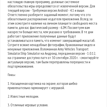
настоящую главную программу, должные системное
обязательства игры определяются от извлеченной версии. Для
текущей версии - Требуемая версия Android - 4.1 и выше.
Ответственно разберите заданный момент, потому что это
обязательное распоряжение издателя приложения. Вслед за
этим осмотрите наличие на личном планшете свободного места
памяти, для вас фактический размер - 62M. Посоветуем вам
наскрести больше места, чем указано в требованиях. В те дни
работает приложение полученные данные будут
устанавливаться в память, что изменит завершающий масштаб.
Сотрите всякие ненадобные фотографии, бракованные видео и
ненужные приложения. Взломанная Army Vehicles Transport
Simulator:Ship Simulator на Андроид, переданная версия - 1.0.12,
на страничке доступно патч от 30 сентября 2020 г. - смонтируйте
актуальную версию, там были переправлены погрешности и
подтормаживания.
Плюсы:
1. Насыщенная картинка на экране, которая шибко
привлекательно гармонирует с игрушкой.
2. Известные мелодии.
3. Отличные игровые условия.