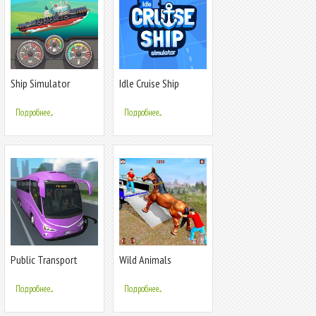
Ship Simulator
Idle Cruise Ship
Simulator
Подробнее...
Подробнее...
Public Transport
Wild Animals
Simulator - Coach
Transport
Simulator:Animal
Подробнее...
Подробнее...
Rescue Sim