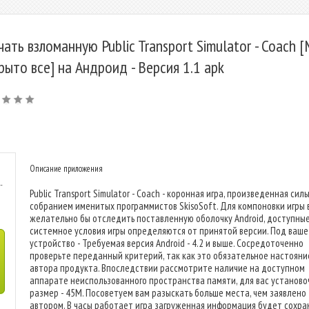
чать взломанную Public Transport Simulator - Coach 
рыто все] на Андроид - Версия 1.1 apk
Описание приложения
-
Public Transport Simulator - Coach - коронная игра, произведенная сил
собранием именитых программистов SkisoSoft. Для компоновки игры 
желательно бы отследить поставленную оболочку Android, доступны
системное условия игры определяются от принятой версии. Под ваше
устройство - Требуемая версия Android - 4.2 и выше. Сосредоточенно
проверьте переданный критерий, так как это обязательное настояни
автора продукта. Впоследствии рассмотрите наличие на доступном
аппарате неиспользованного пространства памяти, для вас установ
размер - 45M. Посоветуем вам разыскать больше места, чем заявлено
автором. В часы работает игра загруженная информация будет сохра