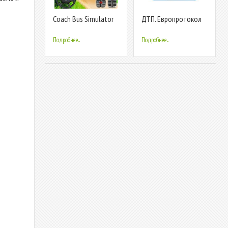
Coach Bus Simulator
ДТП. Европротокол
Game: Bus Driving
Games 2020
Подробнее...
Подробнее...