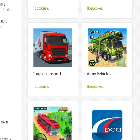
Driving Game
transport
ние
Подробнее...
Подробнее...
Public
днюю
а.
Cargo Transport
Army Vehicles
Simulator
Transport
Simulator:Ship
Подробнее...
Подробнее...
Simulator
ндроид
аемо и