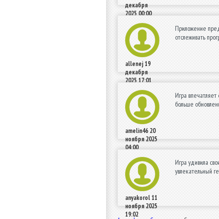
декабря
2025 00:00
Приложение пред
отслеживать прог
allenej
19
декабря
2025 17:01
Игра впечатляет 
больше обновлени
amelin46
20
ноября 2025
04:00
Игра удивила сво
увлекательный ге
anyakorol
11
ноября 2025
19:02