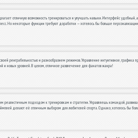
лагает отличную возможность тренироваться и улучшать навыки. Интерфейс удобный, 
ресс. Но некоторые функции требуют доработки — хотелось бы больше персонализации
своей реиграбельностью и разнообразием режимов. Управление интуитивное, графика при
й и новых уровней. В целом, отличное развлечение для фанатов жанра!
им реалистичным подходом к тренировкам и стратегии. Управляешь командой, развив
ймплей делают её отличным выбором для любителей спорта. Однако, хотелось бы боль