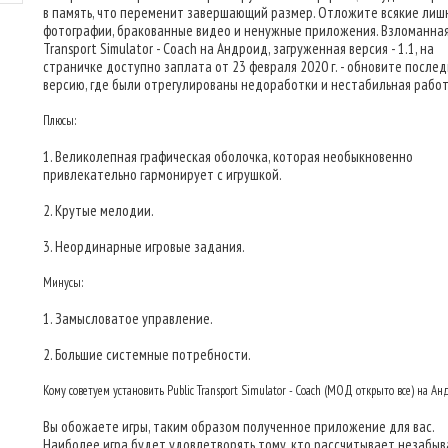
в память, что переменит завершающий размер. Отложите всякие лиш
фотографии, бракованные видео и ненужные приложения. Взломанная 
Transport Simulator - Coach на Андроид, загруженная версия - 1.1, на
страничке доступно заплата от 23 февраля 2020 г. - обновите после
версию, где были отрегулированы недоработки и нестабильная работ
Плюсы:
1. Великолепная графическая оболочка, которая необыкновенно
привлекательно гармонирует с игрушкой.
2. Крутые мелодии.
3. Неординарные игровые задания.
Минусы:
1. Замысловатое управление.
2. Большие системные потребности.
Кому советуем установить Public Transport Simulator - Coach (МОД открыто все) на А
Вы обожаете игры, таким образом полученное приложение для вас.
Наиболее игра будет удовлетворять тому, кто рассчитывает незабыв