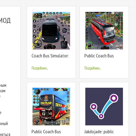
[МОД
Coach Bus Simulator:
Public Coach Bus
Bus Games
Driving 3D
Подробнее...
Подробнее...
ьным
вам
е
е
очный
Public Coach Bus
Jakdojade: public
няться