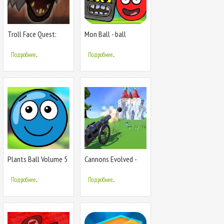
Troll Face Quest:
Mon Ball - ball
Horror 3
adventure game
Подробнее...
Подробнее...
Plants Ball Volume 5
Cannons Evolved -
: Ball Adventure
Cannon & Ball
Game
Shooting Game
Подробнее...
Подробнее...