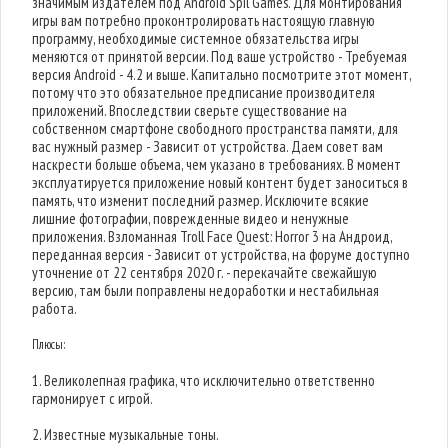
значимым издателем под Android Spil Games. Для монтирования
игры вам потребно проконтролировать настоящую главную
программу, необходимые системное обязательства игры
меняются от принятой версии. Под ваше устройство - Требуемая
версия Android - 4.2 и выше. Капитально посмотрите этот момент,
потому что это обязательное предписание производителя
приложений. Впоследствии сверьте существование на
собственном смартфоне свободного пространства памяти, для
вас нужный размер - Зависит от устройства. Даем совет вам
наскрести больше объема, чем указано в требованиях. В момент
эксплуатируется приложение новый контент будет заноситься в
память, что изменит последний размер. Исключите всякие
лишние фотографии, поврежденные видео и ненужные
приложения. Взломанная Troll Face Quest: Horror 3 на Андроид,
переданная версия - Зависит от устройства, на форуме доступно
уточнение от 22 сентября 2020 г. - перекачайте свежайшую
версию, там были поправлены недоработки и нестабильная
работа.
Плюсы:
1. Великолепная графика, что исключительно ответственно
гармонирует с игрой.
2. Известные музыкальные тоны.