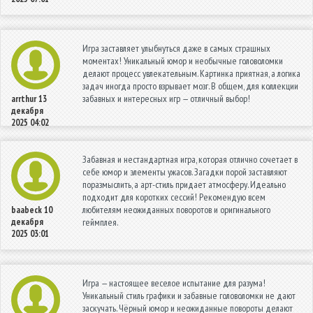
Игра заставляет улыбнуться даже в самых страшных
моментах! Уникальный юмор и необычные головоломки
делают процесс увлекательным. Картинка приятная, а логика
задач иногда просто взрывает мозг. В общем, для коллекции
забавных и интересных игр — отличный выбор!
arrthur
13
декабря
2025 04:02
Забавная и нестандартная игра, которая отлично сочетает в
себе юмор и элементы ужасов. Загадки порой заставляют
поразмыслить, а арт-стиль придает атмосферу. Идеально
подходит для коротких сессий! Рекомендую всем
любителям неожиданных поворотов и оригинального
baabeck
10
декабря
геймплея.
2025 03:01
Игра — настоящее веселое испытание для разума!
Уникальный стиль графики и забавные головоломки не дают
заскучать. Чёрный юмор и неожиданные повороты делают