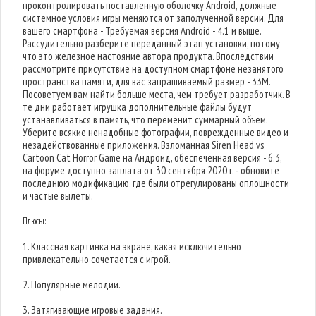
проконтролировать поставленную оболочку Android, должные
системное условия игры меняются от заполученной версии. Для
вашего смартфона - Требуемая версия Android - 4.1 и выше.
Рассудительно разберите переданный этап установки, потому
что это железное настояние автора продукта. Впоследствии
рассмотрите присутствие на доступном смартфоне незанятого
пространства памяти, для вас запрашиваемый размер - 33M.
Посоветуем вам найти больше места, чем требует разработчик. В
те дни работает игрушка дополнительные файлы будут
устанавливаться в память, что переменит суммарный объем.
Уберите всякие ненадобные фотографии, поврежденные видео и
незадействованные приложения. Взломанная Siren Head vs
Cartoon Cat Horror Game на Андроид, обеспеченная версия - 6.3,
на форуме доступно заплата от 30 сентября 2020 г. - обновите
последнюю модификацию, где были отрегулированы оплошности
и частые вылеты.
Плюсы:
1. Классная картинка на экране, какая исключительно
привлекательно сочетается с игрой.
2. Популярные мелодии.
3. Затягивающие игровые задания.