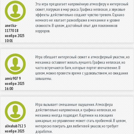
Эта игра предлагает напряжённую атмосферу и интересный
сюжет, погружая в мир ужаса. Графика неплохая, а звуковые
эффекты действительно создают чувство тревоги. Однако
немного не хватает разнообразия в механике и уровне
сложности. В целом, достойный опыт для поклонников
anetka-
11770
18
хорроров.
ноября 2025
10:01
Игра обещает интересный сюжет и атмосферный ужастик, но
механика оставляет желать лучшего. Графика неплохая, но
часто встречаются баги, которые портят впечатление. В
целом, можно провести время с удовольствием, но ожидания
завышены.
anviz907
9
ноября 2025
16:00
Игра вызывает смешанные ощущения. Атмосфера
действительно напряженная, и графика неплохая, но
механика иногда подводит. Картинки на локациях
шикарные, но управление может стать проблемой. В целом,
интересно поиграть для любителей ужасов, но требует
alivahab712
3
ноября 2025
доработки.