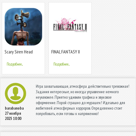
Scary Siren Head
FINAL FANTASY II
Game Chapter 1 -
Horror Adventure
Подробнее...
Подробнее...
Игра захватывающая, атмосфера действительно тревожная!
Задания интересные, но иногда управление немного
неуклюжее. Приятно удивили графика и звуковое
оформление. Порой страшно до мурашек! Идеально для
любителей атмосферных хорроров. Определенно стоит
barabanoba
27 ноября
попробовать, если готовы к напряжению!
2025 10:00