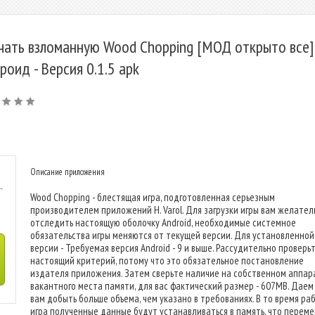
чать взломанную Wood Chopping [МОД открыто все]
роид - Версия 0.1.5 apk
Описание приложения
-
Wood Chopping - блестящая игра, подготовленная серьезным
производителем приложений H. Varol. Для загрузки игры вам желател
отследить настоящую оболочку Android, необходимые системное
обязательства игры меняются от текущей версии. Для установленной
версии - Требуемая версия Android - 9 и выше. Рассудительно проверь
настоящий критерий, потому что это обязательное постановление
издателя приложения. Затем сверьте наличие на собственном аппар
вакантного места памяти, для вас фактический размер - 607MB. Даем
вам добыть больше объема, чем указано в требованиях. В то время ра
игра полученные данные будут устанавливаться в память, что перем