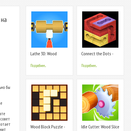
 на
Lathe 3D: Wood
Connect the Dots -
Carving Offline
Wood Line
Подробнее...
Подробнее...
ьно бы
те
ате
 совет
ботает
Wood Block Puzzle -
Idle Cutter: Wood Slice
енит