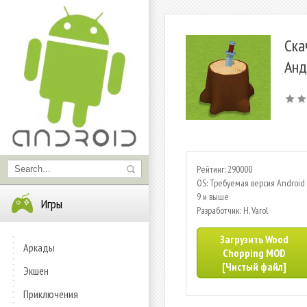
Ска
Анд
Рейтинг: 290000
OS: Требуемая версия Android 
9 и выше
Игры
Разработчик: H. Varol
Загрузить Wood
Аркады
Chopping MOD
[Чистый файл]
Экшен
Приключения