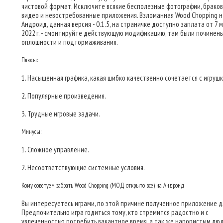
чистовой формат. Исключите всякие бесполезные фотографии, брако
видео и невостребованные приложения. Взломанная Wood Chopping н
Андроид, данная версия - 0.1.5, на страничке доступно заплата от 7 
2022 г. - смонтируйте действующую модификацию, там были починен
оплошности и подтормаживания.
Плюсы:
1. Насыщенная графика, какая шибко качественно сочетается с игрушк
2. Популярные произведения.
3. Трудные игровые задачи.
Минусы:
1. Сложное управление.
2. Несоответствующие системные условия.
Кому советуем забрать Wood Chopping (МОД открыто все) на Андроид
Вы интересуетесь играми, по этой причине полученное приложение дл
Предпочительно игра годиться тому, кто стремится радостно и с
увлеченностью потребить вакантное время, а так же напористым лю