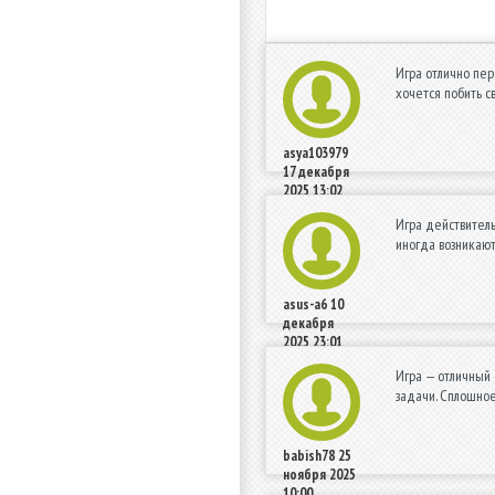
Игра отлично пер
хочется побить 
asya103979
17 декабря
2025 13:02
Игра действитель
иногда возникают
asus-a6
10
декабря
2025 23:01
Игра — отличный 
задачи. Сплошно
babish78
25
ноября 2025
10:00