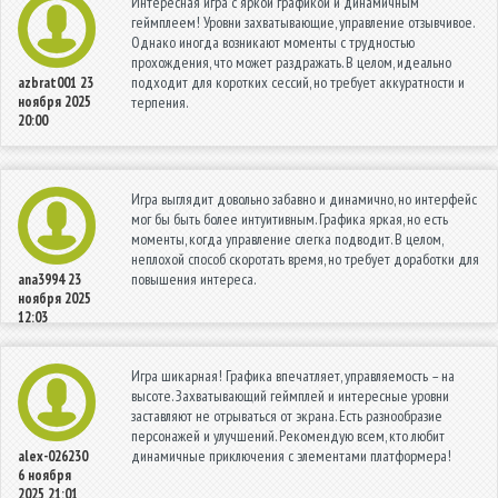
Интересная игра с яркой графикой и динамичным
геймплеем! Уровни захватывающие, управление отзывчивое.
Однако иногда возникают моменты с трудностью
прохождения, что может раздражать. В целом, идеально
подходит для коротких сессий, но требует аккуратности и
azbrat001
23
ноября 2025
терпения.
20:00
Игра выглядит довольно забавно и динамично, но интерфейс
мог бы быть более интуитивным. Графика яркая, но есть
моменты, когда управление слегка подводит. В целом,
неплохой способ скоротать время, но требует доработки для
повышения интереса.
ana3994
23
ноября 2025
12:03
Игра шикарная! Графика впечатляет, управляемость – на
высоте. Захватывающий геймплей и интересные уровни
заставляют не отрываться от экрана. Есть разнообразие
персонажей и улучшений. Рекомендую всем, кто любит
динамичные приключения с элементами платформера!
alex-026230
6 ноября
2025 21:01