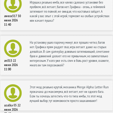
Игрушка реально имба, все клево сделано: установил без
проблем, всё летает, багов нет. Графика - огонь, а геймплей
затягивает по полной, не ожидал, что настолько зайдет. А
какой у вас опыт с этой игрой, тормозит на слабых устройствах
awexx517
30
июня 2026
или качает пушка?
11:40
На установку ушло парочку минут, все прошло четко, багов
нет. Графика прям радует глаз, игра летает даже на старых
девайсах. В сам gameplay довольно затягивающий, сочетание
букв и движений делает его не привычным, но залипательно
интересным. У кого уже есть спич в боль рост уровня, скажите,
avi313
22
июня 2026
много ли там персонажей?
11:00
Этот мод реально крутой, механика Merge Alpha: Letter Run
прокачана до максимума, всё летает, нет ни одного бага.
Если ты хочешь затестить что-то типа имбы, то этот мод
лучший выбор, тут возможности просто зашкаливают!
azalka-55
22
июня 2026