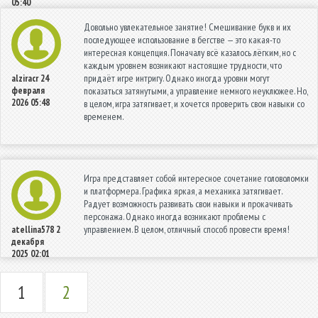
05:40
Довольно увлекательное занятие! Смешивание букв и их
последующее использование в бегстве — это какая-то
интересная концепция. Поначалу всё казалось лёгким, но с
каждым уровнем возникают настоящие трудности, что
придаёт игре интригу. Однако иногда уровни могут
alziracr
24
февраля
показаться затянутыми, а управление немного неуклюжее. Но,
2026 05:48
в целом, игра затягивает, и хочется проверить свои навыки со
временем.
Игра представляет собой интересное сочетание головоломки
и платформера. Графика яркая, а механика затягивает.
Радует возможность развивать свои навыки и прокачивать
персонажа. Однако иногда возникают проблемы с
управлением. В целом, отличный способ провести время!
atellina578
2
декабря
2025 02:01
1
2