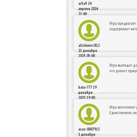
ar5a9
24
апреля 2026
21:40
Игра предлагает 
подогревает инт
allchimist812
21 декабря
2025 05:00
Игра выглядит до
что делает проц
balu-777
19
декабря
2025 19:00
Игра впечатляет 
Единственное, ин
asus-0007913
1 декабря