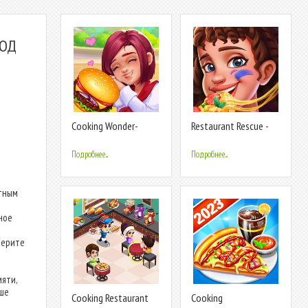
МОД
Cooking Wonder-
Restaurant Rescue -
Restaurant Game
Food Games
Подробнее...
Подробнее...
нтным
м
ное
берите
яти,
ьше
Cooking Restaurant
Cooking