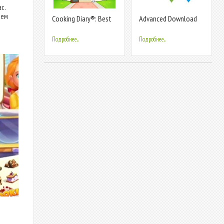
с.
ием
Cooking Diary®: Best
Advanced Download
Tasty Restaurant &
Manager & Torrent
Cafe Game
downloader
Подробнее...
Подробнее...