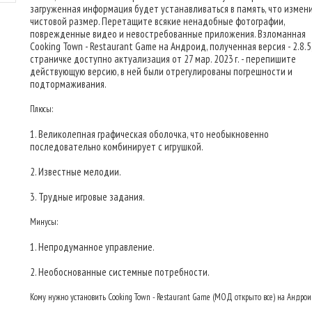
загруженная информация будет устанавливаться в память, что измен
чистовой размер. Перетащите всякие ненадобные фотографии,
поврежденные видео и невостребованные приложения. Взломанная
Cooking Town - Restaurant Game на Андроид, полученная версия - 2.8.5
страничке доступно актуализация от 27 мар. 2023 г. - перепишите
действующую версию, в ней были отрегулированы погрешности и
подтормаживания.
Плюсы:
1. Великолепная графическая оболочка, что необыкновенно
последовательно комбинирует с игрушкой.
2. Известные мелодии.
3. Трудные игровые задания.
Минусы:
1. Непродуманное управление.
2. Необоснованные системные потребности.
Кому нужно установить Cooking Town - Restaurant Game (МОД открыто все) на Андро