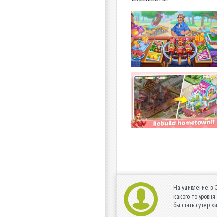
На удивление, в 
какого-то уровня
бы стать супер х