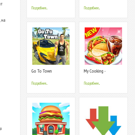
Kitchen
Master:Restaurant
ит
Game
Подробнее...
Подробнее...
, на
Go To Town
My Cooking -
Restaurant Food
Cooking Games
Подробнее...
Подробнее...
ид