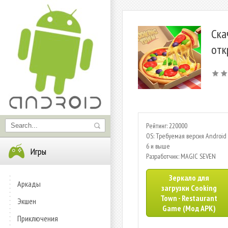
Ска
отк
Рейтинг: 220000
OS: Требуемая версия Android 
6 и выше
Игры
Разработчик: MAGIC SEVEN
Зеркало для
Аркады
загрузки Cooking
Town - Restaurant
Экшен
Game (Мод APK)
Приключения