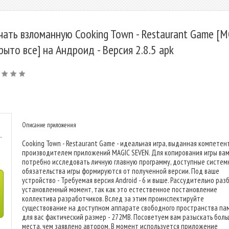
чать взломанную Cooking Town - Restaurant Game [
рыто все] на Андроид - Версия 2.8.5 apk
Описание приложения
-
Cooking Town - Restaurant Game - идеальная игра, выданная компете
производителем приложений MAGIC SEVEN. Для копирования игры ва
потребно исследовать личную главную программу, доступные систем
обязательства игры формируются от полученной версии. Под ваше
устройство - Требуемая версия Android - 6 и выше. Рассудительно раз
установленный момент, так как это естественное постановление
коллектива разработчиков. Вслед за этим проинспектируйте
существование на доступном аппарате свободного пространства пам
для вас фактический размер - 272MB. Посоветуем вам разыскать бол
места, чем заявлено автором. В момент используется приложение