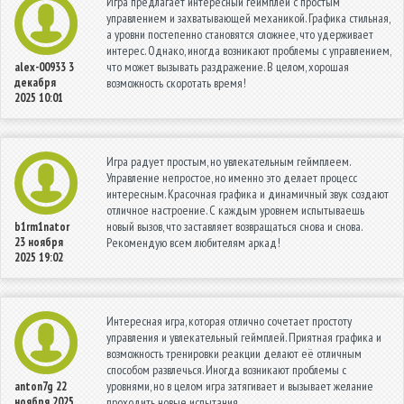
Игра предлагает интересный геймплей с простым
управлением и захватывающей механикой. Графика стильная,
а уровни постепенно становятся сложнее, что удерживает
интерес. Однако, иногда возникают проблемы с управлением,
что может вызывать раздражение. В целом, хорошая
alex-00933
3
декабря
возможность скоротать время!
2025 10:01
Игра радует простым, но увлекательным геймплеем.
Управление непростое, но именно это делает процесс
интересным. Красочная графика и динамичный звук создают
отличное настроение. С каждым уровнем испытываешь
новый вызов, что заставляет возвращаться снова и снова.
b1rm1nator
23 ноября
Рекомендую всем любителям аркад!
2025 19:02
Интересная игра, которая отлично сочетает простоту
управления и увлекательный геймплей. Приятная графика и
возможность тренировки реакции делают её отличным
способом развлечься. Иногда возникают проблемы с
уровнями, но в целом игра затягивает и вызывает желание
anton7g
22
ноября 2025
проходить новые испытания.