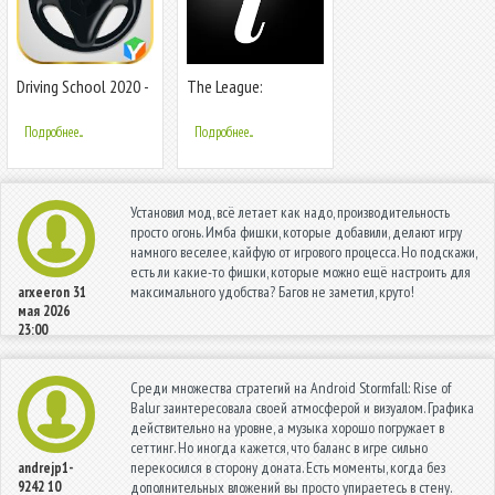
Driving School 2020 -
The League:
Car, Bus & Bike
Intelligent Dating
Parking Game
Подробнее...
Подробнее...
Установил мод, всё летает как надо, производительность
просто огонь. Имба фишки, которые добавили, делают игру
намного веселее, кайфую от игрового процесса. Но подскажи,
есть ли какие-то фишки, которые можно ещё настроить для
максимального удобства? Багов не заметил, круто!
arxeeron
31
мая 2026
23:00
Среди множества стратегий на Android Stormfall: Rise of
Balur заинтересовала своей атмосферой и визуалом. Графика
действительно на уровне, а музыка хорошо погружает в
сеттинг. Но иногда кажется, что баланс в игре сильно
перекосился в сторону доната. Есть моменты, когда без
andrejp1-
9242
10
дополнительных вложений вы просто упираетесь в стену.