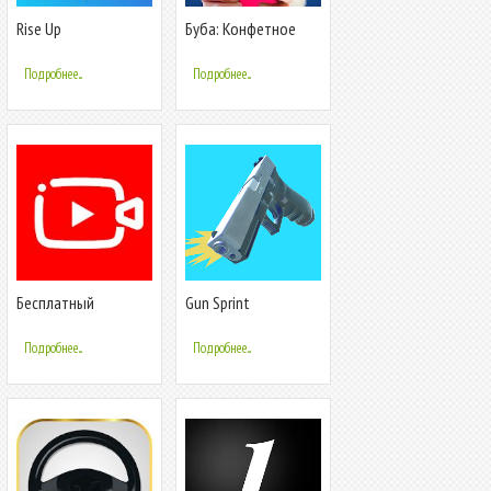
Rise Up
Буба: Конфетное
Приключение \"Три в
ряд\"
Подробнее...
Подробнее...
Бесплатный
Gun Sprint
редактор видео
музыки - Viddo
Подробнее...
Подробнее...