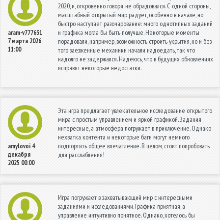
2020, и, откровенно говоря, не обрадовался. С одной стороны,
масштабный открытый мир радует, особенно в начале, но
быстро наступает разочарование: много однотипных заданий
и графика могла бы быть получше. Некоторые моменты
aram-v777631
7 марта 2026
порадовали, например, возможность строить укрытия, но и без
11:00
того заезженные механики начали надоедать, так что
надолго не задержался. Надеюсь, что в будущих обновлениях
исправят некоторые недостатки.
Эта игра предлагает увлекательное исследование открытого
мира с простым управлением и яркой графикой. Задания
интересные, а атмосфера погружает в приключение. Однако
нехватка контента и некоторые баги могут немного
подпортить общее впечатление. В целом, стоит попробовать
amylovoi
4
декабря
для расслабления!
2025 00:00
Игра погружает в захватывающий мир с интересными
заданиями и исследованиями. Графика приятная, а
управление интуитивно понятное. Однако, хотелось бы