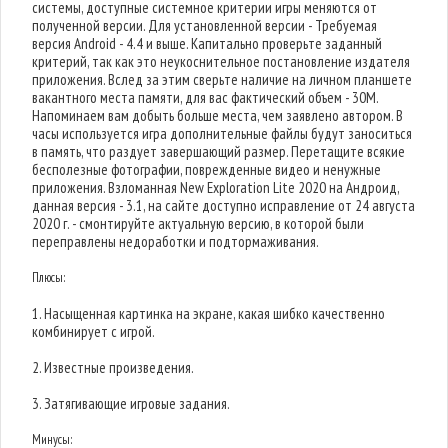
системы, доступные системное критерии игры меняются от
полученной версии. Для установленной версии - Требуемая
версия Android - 4.4 и выше. Капитально проверьте заданный
критерий, так как это неукоснительное постановление издателя
приложения. Вслед за этим сверьте наличие на личном планшете
вакантного места памяти, для вас фактический объем - 30M.
Напоминаем вам добыть больше места, чем заявлено автором. В
часы используется игра дополнительные файлы будут заноситься
в память, что раздует завершающий размер. Перетащите всякие
бесполезные фотографии, поврежденные видео и ненужные
приложения. Взломанная New Exploration Lite 2020 на Андроид,
данная версия - 3.1, на сайте доступно исправление от 24 августа
2020 г. - смонтируйте актуальную версию, в которой были
переправлены недоработки и подтормаживания.
Плюсы:
1. Насыщенная картинка на экране, какая шибко качественно
комбинирует с игрой.
2. Известные произведения.
3. Затягивающие игровые задания.
Минусы: