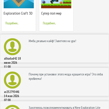
Exploration Craft 3D
Cупер поп мир
Подробнее...
Подробнее...
Имба, реально кайф! Залетело на ура!
alhadad42
18
июня 2026
11:00
Почему при установке этого мода крашится игра? Это imba
проблема!
ar252793441
14 мая 2026
07:00
Захотелось поэкспериментировать в New Exploration Lite