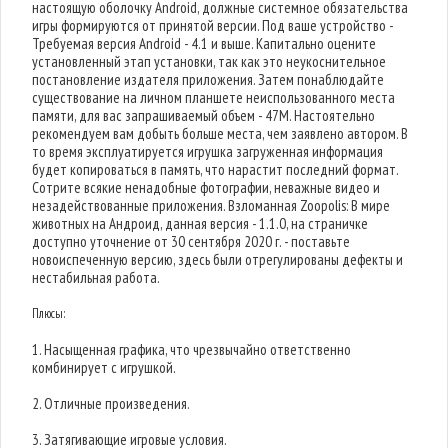
настоящую оболочку Android, должные системное обязательства
игры формируются от принятой версии. Под ваше устройство -
Требуемая версия Android - 4.1 и выше. Капитально оцените
установленный этап установки, так как это неукоснительное
постановление издателя приложения. Затем понаблюдайте
существование на личном планшете неиспользованного места
памяти, для вас запрашиваемый объем - 47M. Настоятельно
рекомендуем вам добыть больше места, чем заявлено автором. В
то время эксплуатируется игрушка загруженная информация
будет копироваться в память, что нарастит последний формат.
Сотрите всякие ненадобные фотографии, неважные видео и
незадействованные приложения. Взломанная Zoopolis: В мире
животных на Андроид, данная версия - 1.1.0, на страничке
доступно уточнение от 30 сентября 2020 г. - поставьте
новоиспеченную версию, здесь были отрегулированы дефекты и
нестабильная работа.
Плюсы:
1. Насыщенная графика, что чрезвычайно ответственно
комбинирует с игрушкой.
2. Отличные произведения.
3. Затягивающие игровые условия.