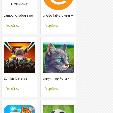
Lamour- Любовь во
CryptoTab Browser —
всём мире
первый в мире
майнинг-браузер
Подробнее...
Подробнее...
Zombie Defense:
Симулятор Кота -
Попробуй выжить в
Жизнь Животных
мире зомби
Подробнее...
Подробнее...