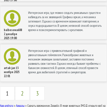
2025 17:00
Интересная игра, где можно создать уникальных существ и
наблюдать за их эволюцией. Графика яркая, а механика
затягивает. Однако со временем возникают повторения, и
скука подкрадывается. В целом, неплохой способ скоротать
время и поэкспериментировать с креативом.
balbesowa608
2 декабря
2025 19:00
Интересная игра с привлекательной графикой и
увлекательным геймплеем. Разнообразие животных и
механизм эволюции захватывают, заставляя постоянно
развивать свои тактики. Однако иногда бывают проблемы с
балансом сложностей. В целом, отличный способ провести
artak-jan
13
ноября 2025
время для любителей стратегий и симуляторов.
22:01
1
2
3
App-andro.ru
»
Аркады
» Скачать взломанную Zoopolis: В мире животных [МОД открыто все] на