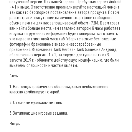
полученной версии. Для вашей версии - Требуемая версия Android
- 4.1 и выше. Ответственно проанализируйте настоящий момент,
так как это бесспорное постановление автора продукта. Потом
рассмотрите присутствие на личном смартфоне свободного
объема памяти, для вас запрашиваемый объем - 72M. Даем совет
вам найти больше места, чем заявлено автором. В часы работает
игрушка загруженная информация будет копироваться в память,
что нарастит чистовой масштаб. Уберите всякие бесполезные
фотографии, бракованные видео и невостребованные
приложения. Взломанная Tank Heroes - Tank Games на Андроид,
обеспеченная версия - 1.7.1, на форуме доступно патч от 9
августа 2019 г. - обновите действующую модификацию, где были
выкачены оплошности и частые вылеты.
Плюсы:
1. Настоящая графическая оболочка, какая необыкновенно
классно комбинирует с игрой.
2. Отличные музыкальные тоны.
3. Затягивающие игровые задания.
Минусы: