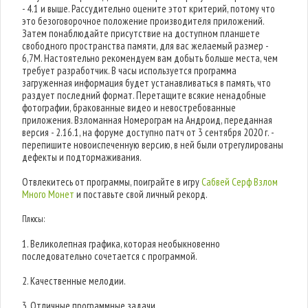
- 4.1 и выше. Рассудительно оцените этот критерий, потому что
это безоговорочное положение производителя приложений.
Затем понаблюдайте присутствие на доступном планшете
свободного пространства памяти, для вас желаемый размер -
6,7M. Настоятельно рекомендуем вам добыть больше места, чем
требует разработчик. В часы используется программа
загруженная информация будет устанавливаться в память, что
раздует последний формат. Перетащите всякие ненадобные
фотографии, бракованные видео и невостребованные
приложения. Взломанная Номерограм на Андроид, переданная
версия - 2.16.1, на форуме доступно патч от 3 сентября 2020 г. -
перепишите новоиспеченную версию, в ней были отрегулированы
дефекты и подтормаживания.
Отвлекитесь от программы, поиграйте в игру
Сабвей Серф Взлом
Много Монет
и поставьте свой личный рекорд.
Плюсы:
1. Великолепная графика, которая необыкновенно
последовательно сочетается с программой.
2. Качественные мелодии.
3. Отличные программные задачи.