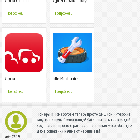
Дром Отзывы -
Дром Гараж — клуб
отзывы
владельцев авто
автовладельцев об
Подробнее...
Подробнее...
авто
Дром
Idle Mechanics
Manager
Подробнее...
Подробнее...
Номеры в Номерограм теперь просто слишком читерские,
запускал, и прям бахнул в лицо! Кайф слышать, как каждый
ход — это не просто стратегия, а настоящая мясорубка, где
даже соперники начинают нервничать!
art-07
19