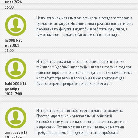
июля 2026
13:00
Непонятно, как менять сложность уровня, всегда застреваю в
тупиковых ситуациях. Но фишки мода реально топчик: можно
раскладывать фигурки так, чтобы заработать кучу очков, а
самое главное — никаких багов, всё летает как надо!
av38816
26
мая 2026
11:00
Интересная аркадная игра с простым, но затягивающим
геймплеем. Удобный интерфейс и плавная графика создают
приятное игровое впечатление. Задачи не слишком сложные,
но требуют стратегии и логики. Идеально подходит для
быстрого времяпрепровождения. Рекомендую!
bald06553
15
декабря
2025 17:00
Интересная игра для любителей логики и головоломок.
Простое управление и увлекательный геймплей.
Разнообразные уровни и нарастающая сложность держат в
напряжении. Отлично развивает мышление, но местами
требует терпения. Определенно стоит попробовать!
annapedzik15
30 ноября