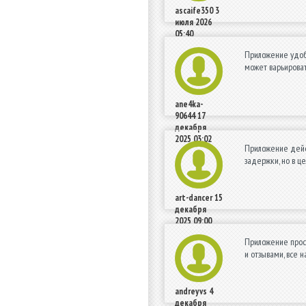
ascaife350
3
июля 2026
05:40
Приложение удобн
может варьироват
ane4ka-
90644
17
декабря
2025 03:02
Приложение дейс
задержки, но в ц
art-dancer
15
декабря
2025 09:00
Приложение прост
и отзывами, все 
andreyvs
4
декабря