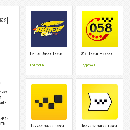
ная]
Пилот Заказ Такси
058. Такси — заказ
онлайн. Любой р-н
НПР и Дудинка
Подробнее...
Подробнее...
,
очку
т
id -
мяти,
ыть
Taxsee: заказ такси
Поехали: заказ такси