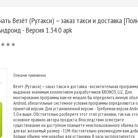
чать Везёт (Рутакси) — заказ такси и доставка [Пол
Андроид - Версия 1.34.0 apk
Описание приложения
-
Везёт (Рутакси) — заказ такси и доставка - восхитительная программа
выданная значимым коллективом разработчиков KRONOS, LLC. Для
монтирования программы вам не мешало бы определить личную обол
Android, обязательные системное условия программы определяются о
принятой версии. Для установленной версии - Требуемая версия Andro
5.0 и выше. Обстоятельно разберите этот этап установки, так как это
основное правило автора продукта. Впоследствии осмотрите
существование на доступном планшете неиспользованного объема па
для вас желаемый размер - 11M. Настоятельно рекомендуем вам доб
больше объема, чем надобно для установки. В часы эксплуатируется