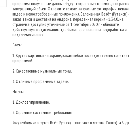
программа полученные данные будут сохраняться в память, что расш
завершающий объем. Отложите всякие напрасные фотографии, нева
видео и невостребованные приложения. Взломанная Везёт (Рутакси) 
заказ такси и доставка на Андроид, переданная версия - 1.34.0, на
страничке доступно уточнение от 1 сентября 2020 г. - обновите
действующую модификацию, где были переправлены недоработки и
подтормаживания.
Плюсы:
1. Крутая картинка на экране, какая шибко последовательно сочетает
программой.
2. Качественные музыкальные тоны.
3. Отличные программные задачи.
Минусы:
1. Дохлое управление.
2. Огромные системные требования.
Кому необходимо загрузить Везёт (Рутакси) — заказ такси и доставка (Полная) на Анд