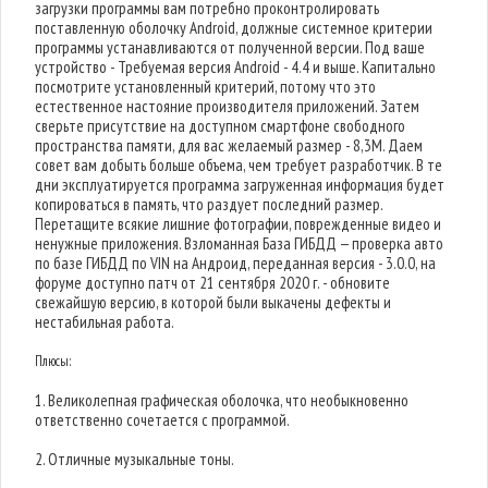
загрузки программы вам потребно проконтролировать
поставленную оболочку Android, должные системное критерии
программы устанавливаются от полученной версии. Под ваше
устройство - Требуемая версия Android - 4.4 и выше. Капитально
посмотрите установленный критерий, потому что это
естественное настояние производителя приложений. Затем
сверьте присутствие на доступном смартфоне свободного
пространства памяти, для вас желаемый размер - 8,3M. Даем
совет вам добыть больше объема, чем требует разработчик. В те
дни эксплуатируется программа загруженная информация будет
копироваться в память, что раздует последний размер.
Перетащите всякие лишние фотографии, поврежденные видео и
ненужные приложения. Взломанная База ГИБДД — проверка авто
по базе ГИБДД по VIN на Андроид, переданная версия - 3.0.0, на
форуме доступно патч от 21 сентября 2020 г. - обновите
свежайшую версию, в которой были выкачены дефекты и
нестабильная работа.
Плюсы:
1. Великолепная графическая оболочка, что необыкновенно
ответственно сочетается с программой.
2. Отличные музыкальные тоны.