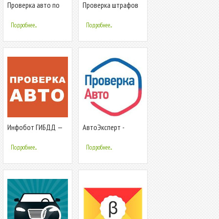
Проверка авто по
Проверка штрафов
гос номеру и вин
ГИБДД
коду ГИБДД
Подробнее...
Подробнее...
Инфобот ГИБДД —
АвтоЭксперт -
проверка авто по
проверка авто по
вин и госномеру
базам ГИБДД
Подробнее...
Подробнее...