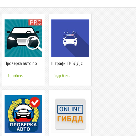
Проверка авто по
Штрафы ГИБДД с
базе ГИБДД, VIN,
фото: проверка
ДТП: Антиперекуп
онлайн - Твоя
Подробнее...
Подробнее...
ГИБДД