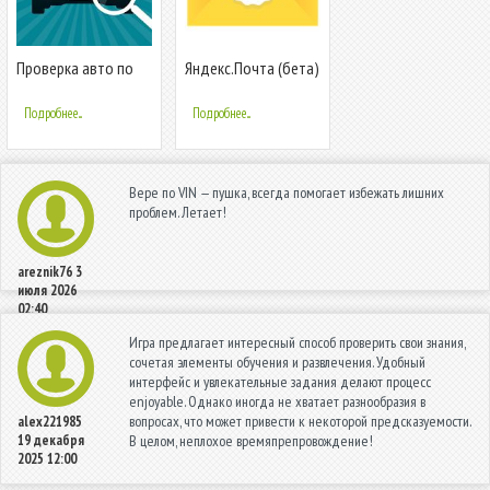
Проверка авто по
Яндекс.Почта (бета)
БАЗЕ ГИБДД по VIN и
ГОСНОМЕРУ
Подробнее...
Подробнее...
Вере по VIN — пушка, всегда помогает избежать лишних
проблем. Летает!
areznik76
3
июля 2026
02:40
Игра предлагает интересный способ проверить свои знания,
сочетая элементы обучения и развлечения. Удобный
интерфейс и увлекательные задания делают процесс
enjoyable. Однако иногда не хватает разнообразия в
вопросах, что может привести к некоторой предсказуемости.
alex221985
19 декабря
В целом, неплохое времяпрепровождение!
2025 12:00