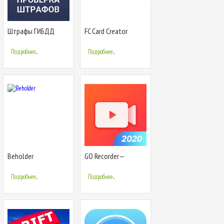
Штрафы ГИБДД
FC Card Creator
официальные:
проверка штрафов с
Подробнее...
Подробнее...
фото
Beholder
GO Recorder—
средство записи
экрана и
Подробнее...
Подробнее...
видеоредактор