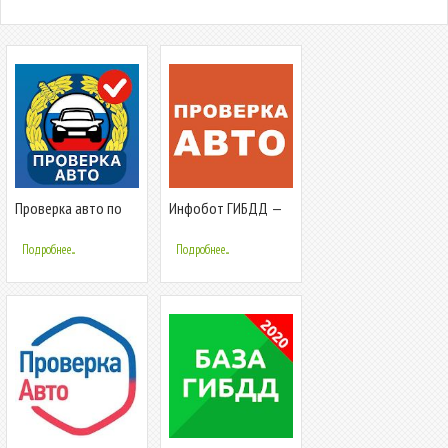
Проверка авто по
Инфобот ГИБДД —
гос номеру и вин
проверка авто по
коду ГИБДД
вин и госномеру
Подробнее...
Подробнее...