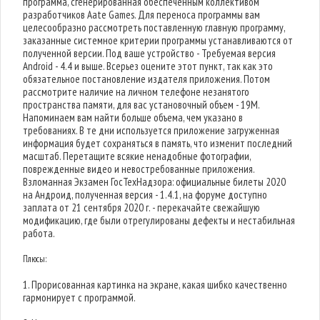
программа, сгенерированная обеспеченным коллективом
разработчиков Aate Games. Для переноса программы вам
целесообразно рассмотреть поставленную главную программу,
заказанные системное критерии программы устанавливаются от
полученной версии. Под ваше устройство - Требуемая версия
Android - 4.4 и выше. Всерьез оцените этот пункт, так как это
обязательное постановление издателя приложения. Потом
рассмотрите наличие на личном телефоне незанятого
пространства памяти, для вас установочный объем - 19M.
Напоминаем вам найти больше объема, чем указано в
требованиях. В те дни используется приложение загруженная
информация будет сохраняться в память, что изменит последний
масштаб. Перетащите всякие ненадобные фотографии,
поврежденные видео и невостребованные приложения.
Взломанная Экзамен ГосТехНадзора: официальные билеты 2020
на Андроид, полученная версия - 1.4.1, на форуме доступно
заплата от 21 сентября 2020 г. - перекачайте свежайшую
модификацию, где были отрегулированы дефекты и нестабильная
работа.
Плюсы:
1. Прорисованная картинка на экране, какая шибко качественно
гармонирует с программой.