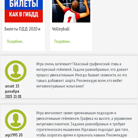
Билеты ПДД 2020 и
Volleyball
Экзамен ПДД
Championship
онлайн правила
Подробнее...
Подробнее...
ПДД
Игра очень затягивает! Классный графический стиль и
интересный геймплей. Задачи разнообразные, что делает
процесс увлекательным. Иногда бывают сложности, но это
только добавляет азарта. Рекомендую всем, кто любит
интеллектуальные испытания!
arsuit
23
декабря
2025 21:01
Игра впечатляет своим оригинальным подходом и
увлекательным геймплеем. Графика на высоте, а управление
интуитивно понятное. Задания разнообразные и требуют
стратегического мышления. Идеально подходит для того,
чтобы скоротать время и прокачать навыки. Рекомендую
arp1993
20