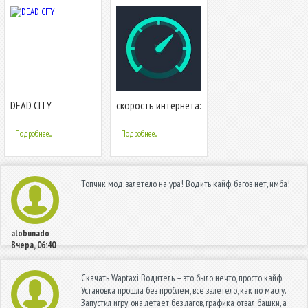
DEAD CITY
скорость интернета:
SpeedTest Master -
спидтест
Подробнее...
Подробнее...
Топчик мод, залетело на ура! Водить кайф, багов нет, имба!
alobunado
Вчера, 06:40
Скачать Waptaxi Водитель – это было нечто, просто кайф.
Установка прошла без проблем, всё залетело, как по маслу.
Запустил игру, она летает без лагов, графика отвал башки, а