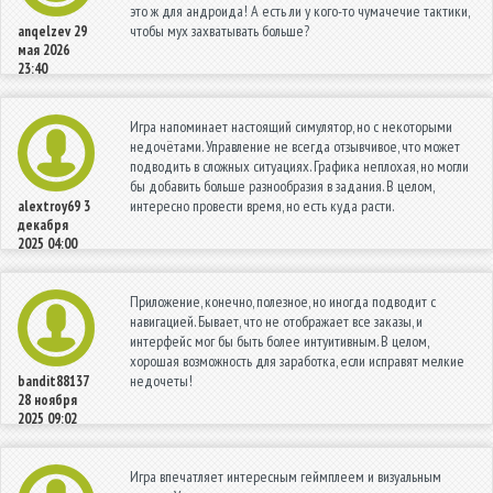
это ж для андроида! А есть ли у кого-то чумачечие тактики,
чтобы мух захватывать больше?
anqelzev
29
мая 2026
23:40
Игра напоминает настоящий симулятор, но с некоторыми
недочётами. Управление не всегда отзывчивое, что может
подводить в сложных ситуациях. Графика неплохая, но могли
бы добавить больше разнообразия в задания. В целом,
интересно провести время, но есть куда расти.
alextroy69
3
декабря
2025 04:00
Приложение, конечно, полезное, но иногда подводит с
навигацией. Бывает, что не отображает все заказы, и
интерфейс мог бы быть более интуитивным. В целом,
хорошая возможность для заработка, если исправят мелкие
недочеты!
bandit88137
28 ноября
2025 09:02
Игра впечатляет интересным геймплеем и визуальным