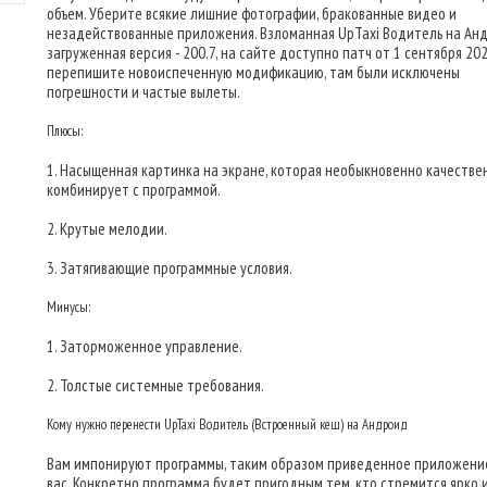
объем. Уберите всякие лишние фотографии, бракованные видео и
незадействованные приложения. Взломанная UpTaxi Водитель на Анд
загруженная версия - 200.7, на сайте доступно патч от 1 сентября 2020
перепишите новоиспеченную модификацию, там были исключены
погрешности и частые вылеты.
Плюсы:
1. Насыщенная картинка на экране, которая необыкновенно качестве
комбинирует с программой.
2. Крутые мелодии.
3. Затягивающие программные условия.
Минусы:
1. Заторможенное управление.
2. Толстые системные требования.
Кому нужно перенести UpTaxi Водитель (Встроенный кеш) на Андроид
Вам импонируют программы, таким образом приведенное приложени
вас. Конкретно программа будет пригодным тем, кто стремится ярко и