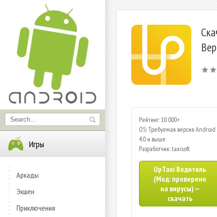
Ска
Вер
Рейтинг: 10 000+
OS: Требуемая версия Android 
4.0 и выше
Игры
Разработчик: taxisoft
UpTaxi Водитель
Аркады
(Мод: проверено
на вирусы) —
Экшен
скачать
Приключения