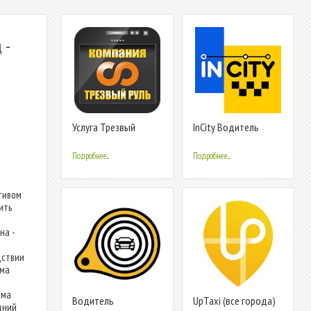
 -
Услуга Трезвый
InCity Водитель
водитель
Подробнее...
Подробнее...
тивом
ить
на -
дствии
ема
мма
Водитель
UpTaxi (все города)
дний