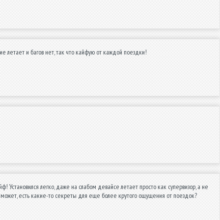
ие летает и багов нет, так что кайфую от каждой поездки!
айф! Установился легко, даже на слабом девайсе летает просто как супервизор, а не
, может, есть какие-то секреты для еще более крутого ощущения от поездок?