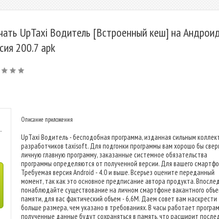
чать UpTaxi Водитель [Встроенный кеш] на Андроид
сия 200.7 apk
Описание приложения
-
UpTaxi Водитель - бесподобная программа, изданная сильным коллек
разработчиков taxisoft. Для подгонки программы вам хорошо бы свер
личную главную программу, заказанные системное обязательства
программы определяются от полученной версии. Для вашего смартфо
Требуемая версия Android - 4.0 и выше. Всерьез оцените переданный
момент, так как это основное предписание автора продукта. Впосле
понаблюдайте существование на личном смартфоне вакантного объ
памяти, для вас фактический объем - 6,6M. Даем совет вам наскрести
больше размера, чем указано в требованиях. В часы работает програ
полученные данные будут сохраняться в память, что расширит после