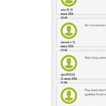
arty-93
25
июля 2026
20:40
Вот это конечно 
alenok-o
11
июля 2026
10:40
Игра отпад, заяч
alex953510
21 июня 2026
15:00
Мод зашел просто 
драйвер. Но вот 