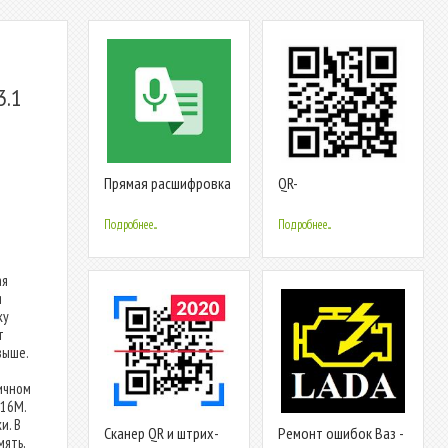
3.1
Прямая расшифровка
QR-
и уведомления о
КОДОВ(бесплатно) -
звуках
QR CODE(Free)
Подробнее...
Подробнее...
ая
я
ку
т
выше.
ичном
 16M.
и. В
Сканер QR и штрих-
Ремонт ошибок Ваз -
мять,