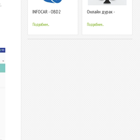
.
INFOCAR - OBD2
Онлайн дурак -
ELM327 Автосканер
турнир
Диагностика
Подробнее...
Подробнее...