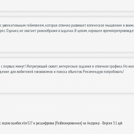
с увлекательным геймплеем, которая отлично развивает логическое мышление и внимател
ес. Однако, не хватает разнообразия в задачах. В целом, хорошее времяпрепровожде
 с первых минут! Интригующий сюжет, интересные задания и отличная графика. Но ино
ение для любителей головоломок и поиска объектов. Рекомендую попробовать!
ос кодов ошибок elm327 и расшифровка [Разблокированная] на Андроид - Версия 3.1 apk