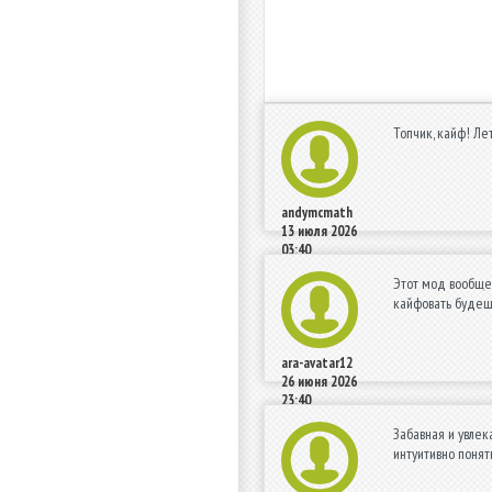
Топчик, кайф! Лет
andymcmath
13 июля 2026
03:40
Этот мод вообще 
кайфовать будеш
ara-avatar12
26 июня 2026
23:40
Забавная и увлек
интуитивно понят