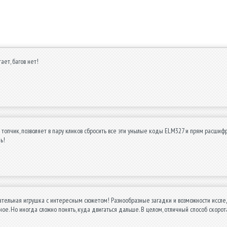
ает, багов нет!
топчик, позволяет в пару кликов сбросить все эти унылые коды ELM327 и прям расшифровы
ь!
ательная игрушка с интересным сюжетом! Разнообразные загадки и возможности иссле
ное. Но иногда сложно понять, куда двигаться дальше. В целом, отличный способ скорот