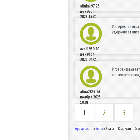
alinka-97
23
декабря
2025 15:01
Интересная игра 
удерживает интер
avel1950
20
декабря
2025 04:01
Игра захватывает
времяпрепровожд
alina2895
16
ноября 2025
10:01
1
2
3
App-andro.ru
»
Авто
» Скачать DiagScan - сбр