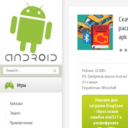
Ска
рас
apk
Рейтинг: 10 000+
OS: Требуемая версия Android 
4.1 и выше
Игры
Разработчик: WheelSoft
Зеркало для
Аркады
загрузки DiagScan
- сброс кодов
Экшен
ошибок elm327 и
Приключения
расшифровка