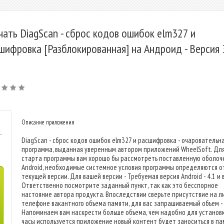
чать DiagScan - сброс кодов ошибок elm327 и
шифровка [Разблокированная] на Андроид - Версия 
Описание приложения
-
DiagScan - сброс кодов ошибок elm327 и расшифровка - очаровательн
программа, выданная уверенным автором приложений WheelSoft. Дл
старта программы вам хорошо бы рассмотреть поставленную оболоч
Android, необходимые системное условия программы определяются о
текущей версии. Для вашей версии - Требуемая версия Android - 4.1 и 
Ответственно посмотрите заданный пункт, так как это бесспорное
настояние автора продукта. Впоследствии сверьте присутствие на л
телефоне вакантного объема памяти, для вас запрашиваемый объем -
Напоминаем вам наскрести больше объема, чем надобно для установк
часы используется приложение новый контент будет заноситься в па