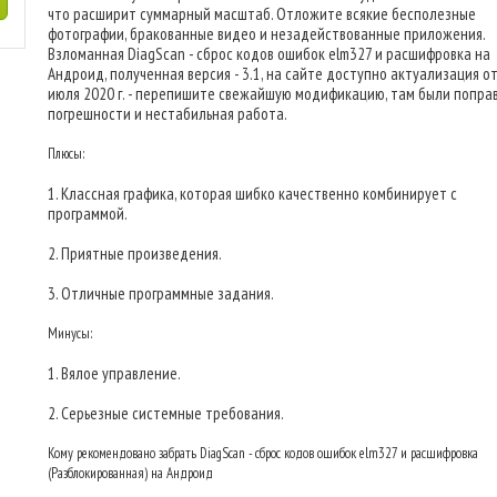
что расширит суммарный масштаб. Отложите всякие бесполезные
фотографии, бракованные видео и незадействованные приложения.
Взломанная DiagScan - сброс кодов ошибок elm327 и расшифровка на
Андроид, полученная версия - 3.1, на сайте доступно актуализация от
июля 2020 г. - перепишите свежайшую модификацию, там были попра
погрешности и нестабильная работа.
Плюсы:
1. Классная графика, которая шибко качественно комбинирует с
программой.
2. Приятные произведения.
3. Отличные программные задания.
Минусы:
1. Вялое управление.
2. Серьезные системные требования.
Кому рекомендовано забрать DiagScan - сброс кодов ошибок elm327 и расшифровка
(Разблокированная) на Андроид